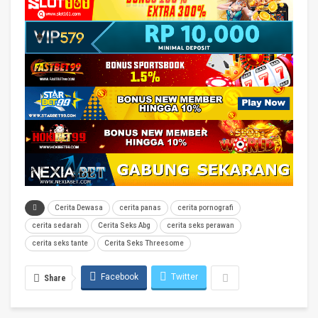
Cerita Dewasa
cerita panas
cerita pornografi
cerita sedarah
Cerita Seks Abg
cerita seks perawan
cerita seks tante
Cerita Seks Threesome
Facebook
Twitter
Share