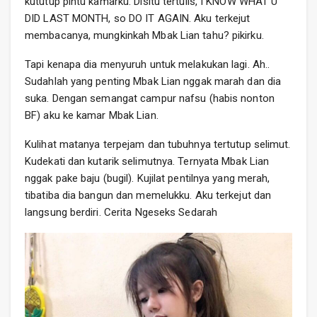
kututup pintu kamarku. Disitu tertulis, I KNOW WHAT U
DID LAST MONTH, so DO IT AGAIN. Aku terkejut
membacanya, mungkinkah Mbak Lian tahu? pikirku.
Tapi kenapa dia menyuruh untuk melakukan lagi. Ah..
Sudahlah yang penting Mbak Lian nggak marah dan dia
suka. Dengan semangat campur nafsu (habis nonton
BF) aku ke kamar Mbak Lian.
Kulihat matanya terpejam dan tubuhnya tertutup selimut.
Kudekati dan kutarik selimutnya. Ternyata Mbak Lian
nggak pake baju (bugil). Kujilat pentilnya yang merah,
tibatiba dia bangun dan memelukku. Aku terkejut dan
langsung berdiri. Cerita Ngeseks Sedarah