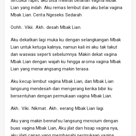
tercukur rapih, aku bisa melihat belahan vagina Mbak
Lian yang indah. Aku remas lembut dan aku belai vagina
Mbak Lian. Cerita Ngeseks Sedarah
Oohh.. Vikii.. Akh.. desah Mbak Lian.
Aku dekatkan lagi muka ku dengan selangkangan Mbak
Lian untuk ketuga kalinya, namun kali ini aku tak takut
dan waswas seperti sebelumnya. Makin dekat vagina
Mbak Lian dengan wajah ku hingga aroma vagina Mbak
Lian yang menarangsang makin terasa.
Aku kecup lembut vagina Mbak Lian, dan Mbak Lian
langsung mendesah dan mengerang kerika bibir ku
bersentuhan dengan permukaan vagina Mbak Lian.
Akh.. Viki.. Nikmat.. Akh.. eerang Mbak Lian lagi.
Aku yang makin bennafsu langsung mencium dengan
buas vagina Mbak Lian, Aku jilat dan hisap vagina nya,
aku jilati cairan yang membasahi permukaan vagina