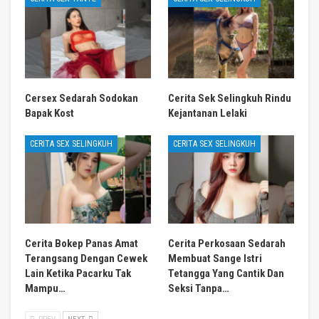
Cersex Sedarah Sodokan
Cerita Sek Selingkuh Rindu
Bapak Kost
Kejantanan Lelaki
CERITA SEX SELINGKUH
CERITA SEX SELINGKUH
Cerita Bokep Panas Amat
Cerita Perkosaan Sedarah
Terangsang Dengan Cewek
Membuat Sange Istri
Lain Ketika Pacarku Tak
Tetangga Yang Cantik Dan
Mampu…
Seksi Tanpa…