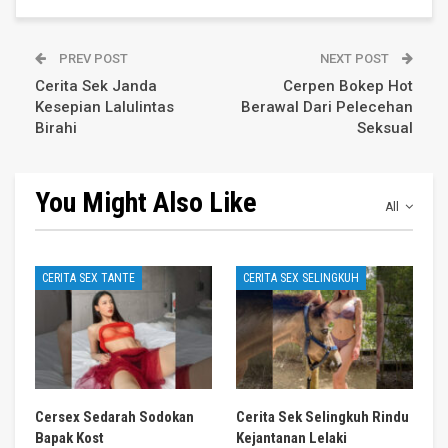
PREV POST
NEXT POST
Cerita Sek Janda
Cerpen Bokep Hot
Kesepian Lalulintas
Berawal Dari Pelecehan
Birahi
Seksual
You Might Also Like
All
CERITA SEX TANTE
CERITA SEX SELINGKUH
Cersex Sedarah Sodokan
Cerita Sek Selingkuh Rindu
Bapak Kost
Kejantanan Lelaki