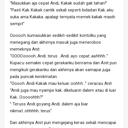
“Masukkan aja cepat Andi, Kakak sudah gak tahan!”
“Pasti Kak..Kakak cantik sekali seperti bidadari Kak..aku
suka ama Kakaka..apalagi ternyata memek kakak masih
sempit”
Oooooh..kumasukkan sedikit-sedikit kontolku yang
menegang dan akhirnya masuk juga menerobos
memeknya Anit.
“OOOOooooh..Andi..terus ..Andi..ayo cepat..aahhhh..”
Kupacu semakin cepat gerakanku berirama dan Anit pun
mengikuti gerakanku dan akhirnya akan samapai juga
pada puncak kenikmatan.
“Ooooh..Andi Kakak mau keluar..oohhh…” ceracau Anit.
“Andi juga mau nyampe kak..dikeluarin dalem atau di luar
Kak…Ooooohhh?”
” Teruss Andi goyang Andi..dalem aja biar
nikmat..ohhhhh..terus”
Dan akhirnya Anit pun mengejang keras sekali mencapai