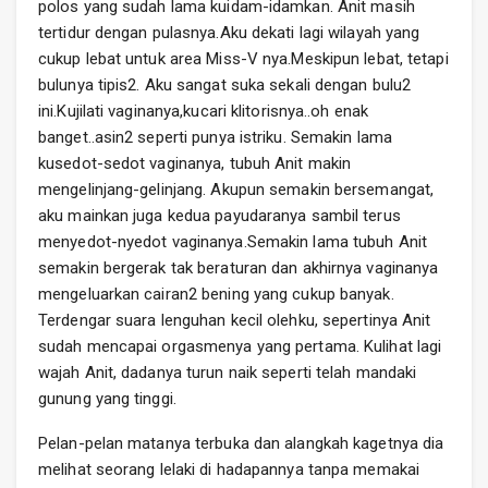
polos yang sudah lama kuidam-idamkan. Anit masih
tertidur dengan pulasnya.Aku dekati lagi wilayah yang
cukup lebat untuk area Miss-V nya.Meskipun lebat, tetapi
bulunya tipis2. Aku sangat suka sekali dengan bulu2
ini.Kujilati vaginanya,kucari klitorisnya..oh enak
banget..asin2 seperti punya istriku. Semakin lama
kusedot-sedot vaginanya, tubuh Anit makin
mengelinjang-gelinjang. Akupun semakin bersemangat,
aku mainkan juga kedua payudaranya sambil terus
menyedot-nyedot vaginanya.Semakin lama tubuh Anit
semakin bergerak tak beraturan dan akhirnya vaginanya
mengeluarkan cairan2 bening yang cukup banyak.
Terdengar suara lenguhan kecil olehku, sepertinya Anit
sudah mencapai orgasmenya yang pertama. Kulihat lagi
wajah Anit, dadanya turun naik seperti telah mandaki
gunung yang tinggi.
Pelan-pelan matanya terbuka dan alangkah kagetnya dia
melihat seorang lelaki di hadapannya tanpa memakai