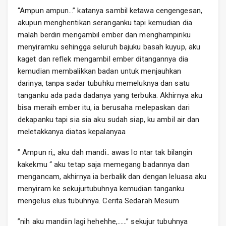
“Ampun ampun…” katanya sambil ketawa cengengesan,
akupun menghentikan seranganku tapi kemudian dia
malah berdiri mengambil ember dan menghampiriku
menyiramku sehingga seluruh bajuku basah kuyup, aku
kaget dan reflek mengambil ember ditangannya dia
kemudian membalikkan badan untuk menjauhkan
darinya, tanpa sadar tubuhku memeluknya dan satu
tanganku ada pada dadanya yang terbuka. Akhirnya aku
bisa meraih ember itu, ia berusaha melepaskan dari
dekapanku tapi sia sia aku sudah siap, ku ambil air dan
meletakkanya diatas kepalanyaa
” Ampun ri,, aku dah mandi.. awas lo ntar tak bilangin
kakekmu “ aku tetap saja memegang badannya dan
mengancam, akhirnya ia berbalik dan dengan leluasa aku
menyiram ke sekujurtubuhnya kemudian tanganku
mengelus elus tubuhnya. Cerita Sedarah Mesum
”nih aku mandiin lagi hehehhe,……” sekujur tubuhnya