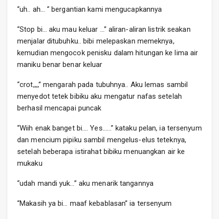
“uh.. ah… “ bergantian kami mengucapkannya
“Stop bi… aku mau keluar …” aliran-aliran listrik seakan
menjalar ditubuhku.. bibi melepaskan memeknya,
kemudian mengocok penisku dalam hitungan ke lima air
maniku benar benar keluar
“crot,,,,” mengarah pada tubuhnya.. Aku lemas sambil
menyedot tetek bibiku aku mengatur nafas setelah
berhasil mencapai puncak
“Wiih enak banget bi…. Yes……” kataku pelan, ia tersenyum
dan mencium pipiku sambil mengelus-elus teteknya,
setelah beberapa istirahat bibiku menuangkan air ke
mukaku
“udah mandi yuk…” aku menarik tangannya
“Makasih ya bi… maaf kebablasan” ia tersenyum