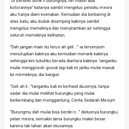
”Di bersihin donk ri burungnya, nih masih ada
kotorannya” katanya sambil mengelus penisku mesra
aku hanya diam keenakan. Kemudian dia berbaring di
atas batu, aku duduk disamping kakinya sambil
mengelus memeknya dan menyiramkan air sehingga
seluruh memeknya kelihatan.
“Dah jangan main itu terus ah geli …” ia tersenyum
menutupkan kakinya aku kemudian menarik kakinya
sehingga kini tubuhku berada diantara kakinya. tanganku
mulai menggosok-gosok lagi kali ini jariku mulai masuk
ke memeknya, dia bangun
“Geli ah li.. “tanganku kali ini berhasil diusirnya, tanpa
sadar dia mulai melihat burungku yang mulai
berkembang dan menggantung. Cerita Sedarah Mesum
“Burungmu dah mulai bisa berdiri ri…” dielusnya burungku
pelan mesra, semakin lama burungku makin besar
karena tak tahan akan elusannya.