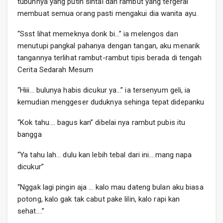
tubuhnya yang putih sintal dan rambut yang tergerai
membuat semua orang pasti mengakui dia wanita ayu.
“Ssst lihat memeknya donk bi…” ia melengos dan
menutupi pangkal pahanya dengan tangan, aku menarik
tangannya terlihat rambut-rambut tipis berada di tengah
Cerita Sedarah Mesum
“Hiii… bulunya habis dicukur ya…” ia tersenyum geli, ia
kemudian menggeser duduknya sehinga tepat didepanku
“Kok tahu…. bagus kan” dibelai nya rambut pubis itu
bangga
“Ya tahu lah… dulu kan lebih tebal dari ini….mang napa
dicukur”
“Nggak lagi pingin aja … kalo mau dateng bulan aku biasa
potong, kalo gak tak cabut pake lilin, kalo rapi kan
sehat….”