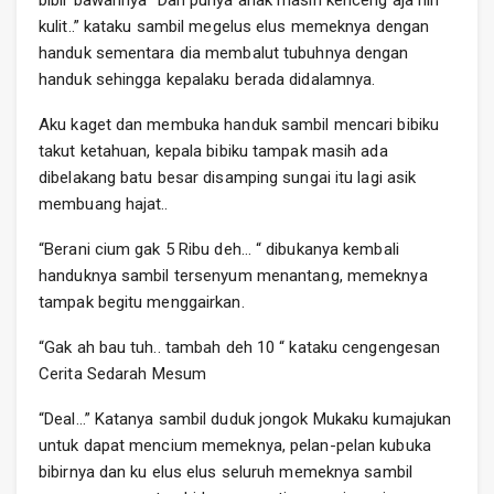
bibir bawahnya ”Dah punya anak masih kenceng aja nih
kulit..” kataku sambil megelus elus memeknya dengan
handuk sementara dia membalut tubuhnya dengan
handuk sehingga kepalaku berada didalamnya.
Aku kaget dan membuka handuk sambil mencari bibiku
takut ketahuan, kepala bibiku tampak masih ada
dibelakang batu besar disamping sungai itu lagi asik
membuang hajat..
“Berani cium gak 5 Ribu deh… “ dibukanya kembali
handuknya sambil tersenyum menantang, memeknya
tampak begitu menggairkan.
“Gak ah bau tuh.. tambah deh 10 “ kataku cengengesan
Cerita Sedarah Mesum
“Deal…” Katanya sambil duduk jongok Mukaku kumajukan
untuk dapat mencium memeknya, pelan-pelan kubuka
bibirnya dan ku elus elus seluruh memeknya sambil