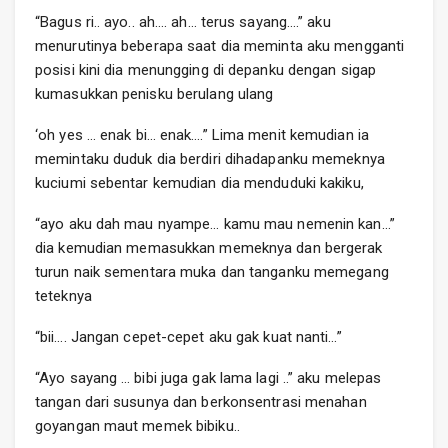
“Bagus ri.. ayo.. ah…. ah… terus sayang….” aku
menurutinya beberapa saat dia meminta aku mengganti
posisi kini dia menungging di depanku dengan sigap
kumasukkan penisku berulang ulang
‘oh yes … enak bi… enak….” Lima menit kemudian ia
memintaku duduk dia berdiri dihadapanku memeknya
kuciumi sebentar kemudian dia menduduki kakiku,
“ayo aku dah mau nyampe… kamu mau nemenin kan…”
dia kemudian memasukkan memeknya dan bergerak
turun naik sementara muka dan tanganku memegang
teteknya
“bii…. Jangan cepet-cepet aku gak kuat nanti…”
“Ayo sayang … bibi juga gak lama lagi ..” aku melepas
tangan dari susunya dan berkonsentrasi menahan
goyangan maut memek bibiku..