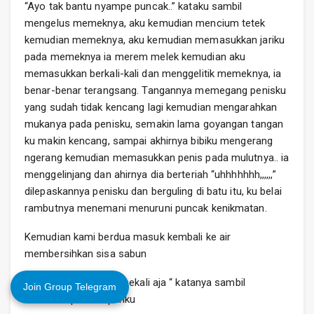
“Ayo tak bantu nyampe puncak..” kataku sambil
mengelus memeknya, aku kemudian mencium tetek
kemudian memeknya, aku kemudian memasukkan jariku
pada memeknya ia merem melek kemudian aku
memasukkan berkali-kali dan menggelitik memeknya, ia
benar-benar terangsang. Tangannya memegang penisku
yang sudah tidak kencang lagi kemudian mengarahkan
mukanya pada penisku, semakin lama goyangan tangan
ku makin kencang, sampai akhirnya bibiku mengerang
ngerang kemudian memasukkan penis pada mulutnya.. ia
menggelinjang dan ahirnya dia berteriah “uhhhhhhh,,,,,,”
dilepaskannya penisku dan berguling di batu itu, ku belai
rambutnya menemani menuruni puncak kenikmatan.
Kemudian kami berdua masuk kembali ke air
membersihkan sisa sabun
“ Jangan diulang ya… sekali aja “ katanya sambil
Join Group Telegram
mencubit paha depanku