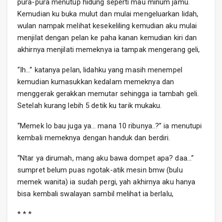
pura-pura menutup hidung seperti mau minum jamu.
Kemudian ku buka mulut dan mulai mengeluarkan lidah,
wulan nampak melihat kesekeliling kemudian aku mulai
menjilat dengan pelan ke paha kanan kemudian kiri dan
akhirnya menjilati memeknya ia tampak mengerang geli,
“Ih…” katanya pelan, lidahku yang masih menempel
kemudian kumasukkan kedalam memeknya dan
menggerak gerakkan memutar sehingga ia tambah geli.
Setelah kurang lebih 5 detik ku tarik mukaku.
“Memek lo bau juga ya… mana 10 ribunya..?” ia menutupi
kembali memeknya dengan handuk dan berdiri.
“Ntar ya dirumah, mang aku bawa dompet apa? daa…”
sumpret belum puas ngotak-atik mesin bmw (bulu
memek wanita) ia sudah pergi, yah akhirnya aku hanya
bisa kembali swalayan sambil melihat ia berlalu,
* * *