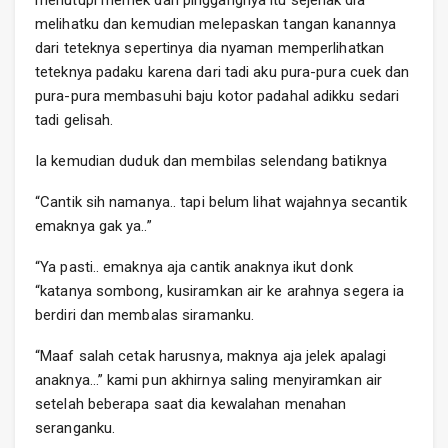
menutupi memek dan pinggangnya itu sejenak dia
melihatku dan kemudian melepaskan tangan kanannya
dari teteknya sepertinya dia nyaman memperlihatkan
teteknya padaku karena dari tadi aku pura-pura cuek dan
pura-pura membasuhi baju kotor padahal adikku sedari
tadi gelisah.
Ia kemudian duduk dan membilas selendang batiknya
“Cantik sih namanya.. tapi belum lihat wajahnya secantik
emaknya gak ya..”
“Ya pasti.. emaknya aja cantik anaknya ikut donk
“katanya sombong, kusiramkan air ke arahnya segera ia
berdiri dan membalas siramanku.
“Maaf salah cetak harusnya, maknya aja jelek apalagi
anaknya…” kami pun akhirnya saling menyiramkan air
setelah beberapa saat dia kewalahan menahan
seranganku.