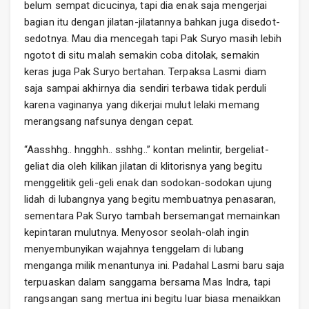
belum sempat dicucinya, tapi dia enak saja mengerjai
bagian itu dengan jilatan-jilatannya bahkan juga disedot-
sedotnya. Mau dia mencegah tapi Pak Suryo masih lebih
ngotot di situ malah semakin coba ditolak, semakin
keras juga Pak Suryo bertahan. Terpaksa Lasmi diam
saja sampai akhirnya dia sendiri terbawa tidak perduli
karena vaginanya yang dikerjai mulut lelaki memang
merangsang nafsunya dengan cepat.
“Aasshhg.. hngghh.. sshhg..” kontan melintir, bergeliat-
geliat dia oleh kilikan jilatan di klitorisnya yang begitu
menggelitik geli-geli enak dan sodokan-sodokan ujung
lidah di lubangnya yang begitu membuatnya penasaran,
sementara Pak Suryo tambah bersemangat memainkan
kepintaran mulutnya. Menyosor seolah-olah ingin
menyembunyikan wajahnya tenggelam di lubang
menganga milik menantunya ini. Padahal Lasmi baru saja
terpuaskan dalam sanggama bersama Mas Indra, tapi
rangsangan sang mertua ini begitu luar biasa menaikkan