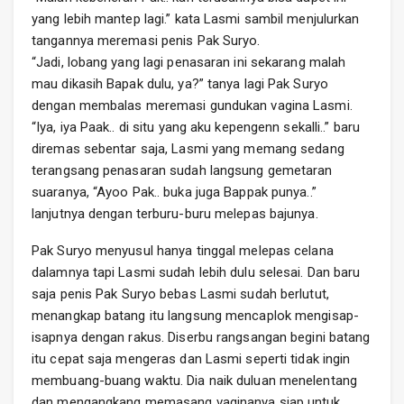
yang lebih mantep lagi.” kata Lasmi sambil menjulurkan
tangannya meremasi penis Pak Suryo.
“Jadi, lobang yang lagi penasaran ini sekarang malah
mau dikasih Bapak dulu, ya?” tanya lagi Pak Suryo
dengan membalas meremasi gundukan vagina Lasmi.
“Iya, iya Paak.. di situ yang aku kepengenn sekalli..” baru
diremas sebentar saja, Lasmi yang memang sedang
terangsang penasaran sudah langsung gemetaran
suaranya, “Ayoo Pak.. buka juga Bappak punya..”
lanjutnya dengan terburu-buru melepas bajunya.
Pak Suryo menyusul hanya tinggal melepas celana
dalamnya tapi Lasmi sudah lebih dulu selesai. Dan baru
saja penis Pak Suryo bebas Lasmi sudah berlutut,
menangkap batang itu langsung mencaplok mengisap-
isapnya dengan rakus. Diserbu rangsangan begini batang
itu cepat saja mengeras dan Lasmi seperti tidak ingin
membuang-buang waktu. Dia naik duluan menelentang
dan mengangkang memasang vaginanya siap untuk