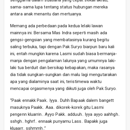
senggama dalam suasana yang cepat sekali akrab,
sama-sama lupa tentang status hubungan mereka
antara anak menantu dan mertuanya.
Memang ada perbedaan pada kedua lelaki lawan
mainnya ini. Bersama Mas Indra seperti masih ada
gengsi-gengsian yang membatasinya kurang begitu
saling terbuka, tapi dengan Pak Suryo biarpun baru kali
ini, entah mungkin karena Lasmi sudah biasa bermanja-
manja dengan pengalaman lalunya yang umumnya laki-
laki tua berduit dan bersikap kebapakan, maka rasanya
dia tidak sungkan-sungkan dan malu lagi mengutarakan
apa yang dialaminya saat ini, teristimewa waktu
mencapai orgasmenya yang diikuti juga oleh Pak Suryo.
“Paak ennakk Paak.. Iyya.. Duhh Bapaak dalem bangett
masuknya Paakk.. Aaa.. dikorek-korek gitu Lasmi
pengenn kluarrin.. Ayyo Pakk.. adduuh.. Iyya ayyo aahhgh..
sshgh.. hghrf.. ennaak punyamu Lass.. Bapakk juga
kluaarr.. sshmmh..”