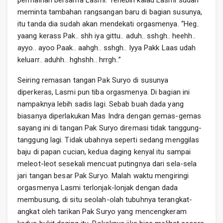
permainan bersama Lasmi. Terlebih kalau Lasmi sudah
meminta tambahan rangsangan baru di bagian susunya,
itu tanda dia sudah akan mendekati orgasmenya. “Heg..
yaang kerass Pak.. shh iya gittu.. aduh.. sshgh.. heehh..
ayyo.. ayoo Paak.. aahgh.. sshgh.. Iyya Pakk Laas udah
keluarr.. aduhh.. hghshh.. hrrgh..”
Seiring remasan tangan Pak Suryo di susunya
diperkeras, Lasmi pun tiba orgasmenya. Di bagian ini
nampaknya lebih sadis lagi. Sebab buah dada yang
biasanya diperlakukan Mas Indra dengan gemas-gemas
sayang ini di tangan Pak Suryo diremasi tidak tanggung-
tanggung lagi. Tidak ubahnya seperti sedang menggilas
baju di papan cucian, kedua daging kenyal itu sampai
meleot-leot sesekali mencuat putingnya dari sela-sela
jari tangan besar Pak Suryo. Malah waktu mengiringi
orgasmenya Lasmi terlonjak-lonjak dengan dada
membusung, di situ seolah-olah tubuhnya terangkat-
angkat oleh tarikan Pak Suryo yang mencengkeram