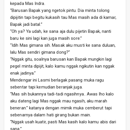
kepada Mas Indra.
“Barusan Bapak yang ngetok pintu. Dia minta tolong
dipijitin tapi begitu kukasih tau Mas masih ada di kamar,
Bapak jadi batal.”
“Oh ya? Ya udah, ke sana aja dulu pijetin Bapak, nanti
baru ke sini lagi kan juga masih sore.”
“Idih Mas gimana sih. Masak aku musti ke sana duluan,
lalu Mas sendiri gimana dong?”
“Nggak gitu, soalnya barusan kan Bapak mungkin lagi
pegel minta dipijit, kalo kamu nggak ngikutin kan nggak
enak jadinya.”
Mendengar ini Lasmi berlagak pasang muka ragu
sebentar tapi kemudian beranjak juga.
“Mas sih bukannya tadi-tadi ngasihnya.. Awas lho kalo
aku dateng lagi Mas nggak mau ngasih, aku marah
beneran.” katanya dengan mimik muka cemberut tapi
sebenarnya dalam hati girang bukan main.
“Nggak usah kuatir, pasti Mas kasih kalo kamu abis dari
sana.”