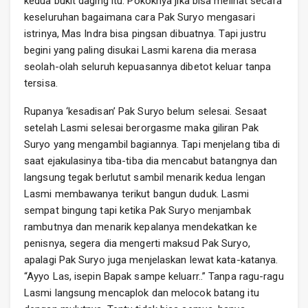
kedua bukit daging itu. Pokoknya jika bisa melihat secara
keseluruhan bagaimana cara Pak Suryo mengasari
istrinya, Mas Indra bisa pingsan dibuatnya. Tapi justru
begini yang paling disukai Lasmi karena dia merasa
seolah-olah seluruh kepuasannya dibetot keluar tanpa
tersisa.
Rupanya ‘kesadisan’ Pak Suryo belum selesai. Sesaat
setelah Lasmi selesai berorgasme maka giliran Pak
Suryo yang mengambil bagiannya. Tapi menjelang tiba di
saat ejakulasinya tiba-tiba dia mencabut batangnya dan
langsung tegak berlutut sambil menarik kedua lengan
Lasmi membawanya terikut bangun duduk. Lasmi
sempat bingung tapi ketika Pak Suryo menjambak
rambutnya dan menarik kepalanya mendekatkan ke
penisnya, segera dia mengerti maksud Pak Suryo,
apalagi Pak Suryo juga menjelaskan lewat kata-katanya.
“Ayyo Las, isepin Bapak sampe keluarr..” Tanpa ragu-ragu
Lasmi langsung mencaplok dan melocok batang itu