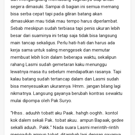
segera dimasuki. Sampai di bagian ini semua memang
bisa serba cepat tapi pada giliran batang akan
dimasukkan mau tidak mau tempo harus diperlambat.
Sebab meskipun sudah terbiasa tapi penis ukuran lebih
besar dari suaminya ini tetap saja tidak bisa langsung
main tancap sekaligus. Perlu hati-hati dan harus ada
kerja sama untuk saling menggesek dan memutar
membuat lebih licin dalam beberapa waktu, sekalipun
rahang Lasmi sudah gemetaran kaku menunggu
lewatnya masa itu sebelum mendapatkan rasanya. Tapi
kalau batang sudah tertancap dalam dan Lasmi sudah
bisa menyesuaikan ukurannya. Hmm.. jangan bilang lagi
nikmatnya. Langsung gayanya berubah kontras sewaktu
mulai dipompa oleh Pak Suryo.
“Hhss.. aduuhh tobatt aku Paak.. hahgh ooghh.. kontol
kok dalem sekali Pak.. tobat akuu.. ampun Bapaak, gedee
sekalli aduuh.. Pakk..” Nada suara Lasmi merintih-rintih
mengaduh ampun tobat, ditambah lagi dengan gayanya