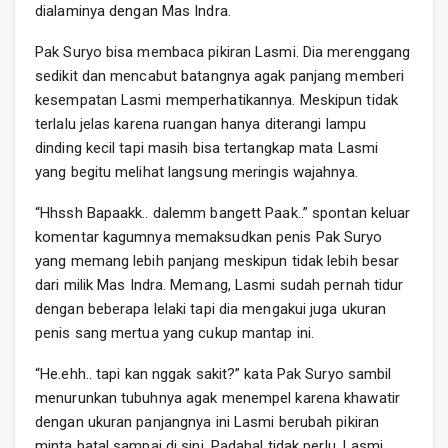
dialaminya dengan Mas Indra.
Pak Suryo bisa membaca pikiran Lasmi. Dia merenggang
sedikit dan mencabut batangnya agak panjang memberi
kesempatan Lasmi memperhatikannya. Meskipun tidak
terlalu jelas karena ruangan hanya diterangi lampu
dinding kecil tapi masih bisa tertangkap mata Lasmi
yang begitu melihat langsung meringis wajahnya.
“Hhssh Bapaakk.. dalemm bangett Paak..” spontan keluar
komentar kagumnya memaksudkan penis Pak Suryo
yang memang lebih panjang meskipun tidak lebih besar
dari milik Mas Indra. Memang, Lasmi sudah pernah tidur
dengan beberapa lelaki tapi dia mengakui juga ukuran
penis sang mertua yang cukup mantap ini.
“
He.ehh
.. tapi kan nggak sakit?” kata Pak Suryo sambil
menurunkan tubuhnya agak menempel karena khawatir
dengan ukuran panjangnya ini Lasmi berubah pikiran
minta batal sampai di sini. Padahal tidak perlu. Lasmi