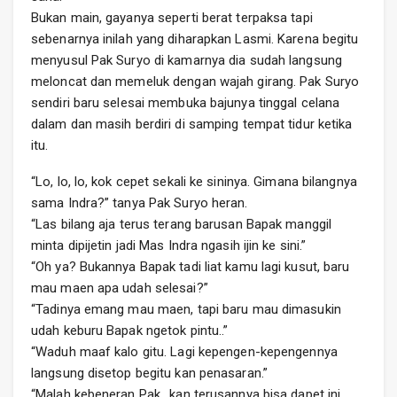
Bukan main, gayanya seperti berat terpaksa tapi
sebenarnya inilah yang diharapkan Lasmi. Karena begitu
menyusul Pak Suryo di kamarnya dia sudah langsung
meloncat dan memeluk dengan wajah girang. Pak Suryo
sendiri baru selesai membuka bajunya tinggal celana
dalam dan masih berdiri di samping tempat tidur ketika
itu.
“Lo, lo, lo, kok cepet sekali ke sininya. Gimana bilangnya
sama Indra?” tanya Pak Suryo heran.
“Las bilang aja terus terang barusan Bapak manggil
minta dipijetin jadi Mas Indra ngasih ijin ke sini.”
“Oh ya? Bukannya Bapak tadi liat kamu lagi kusut, baru
mau maen apa udah selesai?”
“Tadinya emang mau maen, tapi baru mau dimasukin
udah keburu Bapak ngetok pintu..”
“Waduh maaf kalo gitu. Lagi kepengen-kepengennya
langsung disetop begitu kan penasaran.”
“Malah kebeneran Pak.. kan terusannya bisa dapet ini