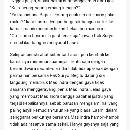
“Nggak pa-pa, sekali-sekali buat pengalaman baru kok..”
“Kalo sering-sering emang kenapa?”
“Ya bagaimana Bapak.. Emang enak sih dikeluarin pake
mulut?” kata Lasmi dengan bergerak bangun untuk ke
kamar mandi mencuci bekas-bekas permainan ini.
“Oo.. sama Lasmi sih pasti enak aja.” jawab Pak Suryo
sambil ikut bangun menyusul Lasmi.
Selepas beristirahat sebentar Lasmi pun kembali ke
kamarnya menemui suaminya. Tentu saja dengan
bersandiwara seolah-olah dia tidak ada apa-apa dengan
permainan bersama Pak Suryo. Begitu datang dia
langsung menubruk Mas Indra dengan gaya tidak
sabaran menggerayangi penis Mas Indra. Jelas gaya
yang membuat Mas Indra bangga padahal justru yang
terjadi kebalikannya, sebab barusan mengalami hal yang
paling asyik kemudian turun ke yang biasa. Lasmi dalam
senggama berikutnya bersama Mas Indra hampir-hampir
tidak ada rasanya sama sekali. Hanya gayanya saja yang