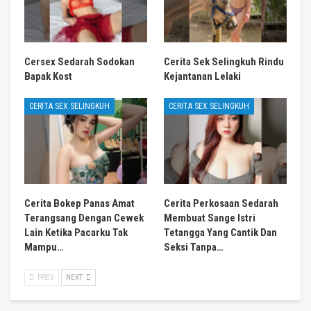
Cersex Sedarah Sodokan
Cerita Sek Selingkuh Rindu
Bapak Kost
Kejantanan Lelaki
CERITA SEX SELINGKUH
CERITA SEX SELINGKUH
Cerita Bokep Panas Amat
Cerita Perkosaan Sedarah
Terangsang Dengan Cewek
Membuat Sange Istri
Lain Ketika Pacarku Tak
Tetangga Yang Cantik Dan
Mampu…
Seksi Tanpa…
PREV
NEXT