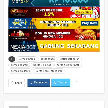
Cerita Dewasa
cerita panas
cerita pornografi
cerita sedarah
Cerita Seks Abg
cerita seks perawan
cerita seks tante
Cerita Seks Threesome
Facebook
Twitter
Share