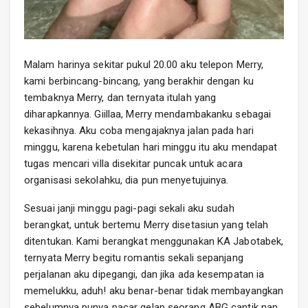
Malam harinya sekitar pukul 20.00 aku telepon Merry,
kami berbincang-bincang, yang berakhir dengan ku
tembaknya Merry, dan ternyata itulah yang
diharapkannya. Giillaa, Merry mendambakanku sebagai
kekasihnya. Aku coba mengajaknya jalan pada hari
minggu, karena kebetulan hari minggu itu aku mendapat
tugas mencari villa disekitar puncak untuk acara
organisasi sekolahku, dia pun menyetujuinya.
Sesuai janji minggu pagi-pagi sekali aku sudah
berangkat, untuk bertemu Merry disetasiun yang telah
ditentukan. Kami berangkat menggunakan KA Jabotabek,
ternyata Merry begitu romantis sekali sepanjang
perjalanan aku dipegangi, dan jika ada kesempatan ia
memelukku, aduh! aku benar-benar tidak membayangkan
sebelumnya punya pacar gelap seorang ABG cantik nan