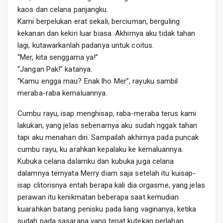
kaos dan celana panjangku.
Kami berpelukan erat sekali, berciuman, berguling
kekanan dan kekiri luar biasa. Akhirnya aku tidak tahan
lagi, kutawarkanlah padanya untuk coitus.
“Mer, kita senggama ya!”
“Jangan Pak!” katanya.
“Kamu engga mau? Enak lho Mer”, rayuku sambil
meraba-raba kemaluannya.
Cumbu rayu, isap menghisap, raba-meraba terus kami
lakukan, yang jelas sebenarnya aku sudah nggak tahan
tapi aku menahan diri. Sampailah akhirnya pada puncak
cumbu rayu, ku arahkan kepalaku ke kemaluannya.
Kubuka celana dalamku dan kubuka juga celana
dalamnya ternyata Merry diam saja setelah itu kuisap-
isap clitorisnya entah berapa kali dia orgasme, yang jelas
perawan itu kenikmatan beberapa saat kemudian
kuarahkan batang penisku pada liang vaginanya, ketika
sudah pada sasarana yang tepat kutekan perlahan