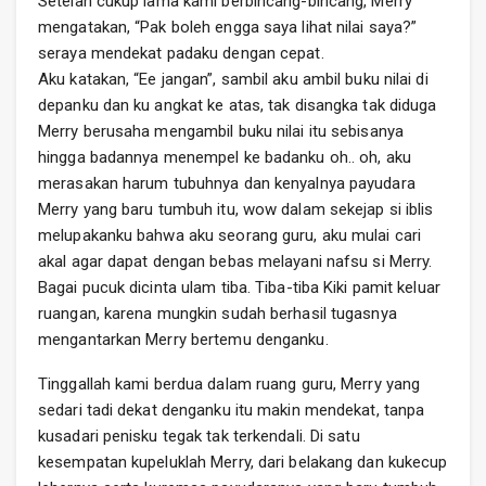
Setelah cukup lama kami berbincang-bincang, Merry
mengatakan, “Pak boleh engga saya lihat nilai saya?”
seraya mendekat padaku dengan cepat.
Aku katakan, “Ee jangan”, sambil aku ambil buku nilai di
depanku dan ku angkat ke atas, tak disangka tak diduga
Merry berusaha mengambil buku nilai itu sebisanya
hingga badannya menempel ke badanku oh.. oh, aku
merasakan harum tubuhnya dan kenyalnya payudara
Merry yang baru tumbuh itu, wow dalam sekejap si iblis
melupakanku bahwa aku seorang guru, aku mulai cari
akal agar dapat dengan bebas melayani nafsu si Merry.
Bagai pucuk dicinta ulam tiba. Tiba-tiba Kiki pamit keluar
ruangan, karena mungkin sudah berhasil tugasnya
mengantarkan Merry bertemu denganku.
Tinggallah kami berdua dalam ruang guru, Merry yang
sedari tadi dekat denganku itu makin mendekat, tanpa
kusadari penisku tegak tak terkendali. Di satu
kesempatan kupeluklah Merry, dari belakang dan kukecup