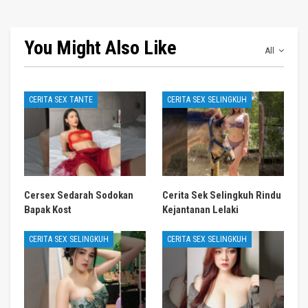
You Might Also Like
All
CERITA SEX TANTE
CERITA SEX SELINGKUH
Cersex Sedarah Sodokan
Cerita Sek Selingkuh Rindu
Bapak Kost
Kejantanan Lelaki
CERITA SEX SELINGKUH
CERITA SEX SELINGKUH