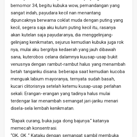
bernomor 34, begitu kubuka wow, pemandangan yang
sangat indah, payudara kecil nan menantang
dipuncaknya berwarna coklat muda dengan puting yang
kecil, segera saja aku kulum puting kecil itu, rasanya
akan kutelan saja payudaranya, dia menggelinjang-
gelinjang kenikmatan, sejurus kemudian kubuka juga rok
nya, mulai aku bergrilya kedaerah yang jauh dibawah
sana, kuterobos celana dalamnya kuusap-usap bukit
venusnya dengan rambut-rambut halus yang menambah
betah tanganku disana. beberapa saat kemudian kucoba
menguak labium mayoranya, ternyata sudah basah,
kucari clitorisnya setelah ketemu kusap-usap perlahan
sekali. Erangan-erangan yang tadinya halus mulai
terdengar liar menambah semangat jari-jariku menari
disela-sela lembah kenikmatan.
“Bapak curang, buka juga dong bajunya.” katanya
memecah konsentrasi.
“OK, OK .” Kataku dengan semangat sambil membuka