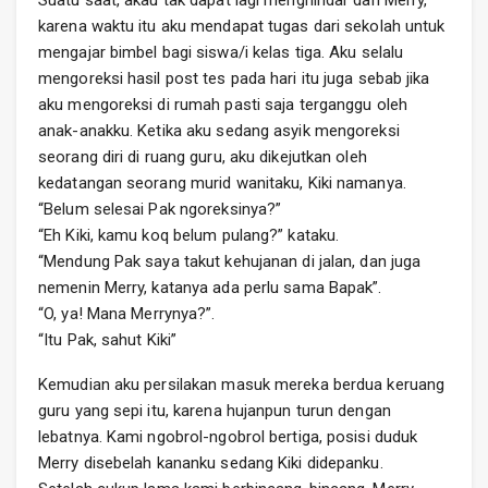
Suatu saat, akau tak dapat lagi menghindar dari Merry,
karena waktu itu aku mendapat tugas dari sekolah untuk
mengajar bimbel bagi siswa/i kelas tiga. Aku selalu
mengoreksi hasil post tes pada hari itu juga sebab jika
aku mengoreksi di rumah pasti saja terganggu oleh
anak-anakku. Ketika aku sedang asyik mengoreksi
seorang diri di ruang guru, aku dikejutkan oleh
kedatangan seorang murid wanitaku, Kiki namanya.
“Belum selesai Pak ngoreksinya?”
“Eh Kiki, kamu koq belum pulang?” kataku.
“Mendung Pak saya takut kehujanan di jalan, dan juga
nemenin Merry, katanya ada perlu sama Bapak”.
“O, ya! Mana Merrynya?”.
“Itu Pak, sahut Kiki”
Kemudian aku persilakan masuk mereka berdua keruang
guru yang sepi itu, karena hujanpun turun dengan
lebatnya. Kami ngobrol-ngobrol bertiga, posisi duduk
Merry disebelah kananku sedang Kiki didepanku.