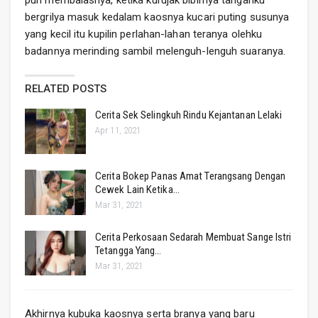
pun membalasnya, ketika kurujak bibirnya tanganku
bergrilya masuk kedalam kaosnya kucari puting susunya
yang kecil itu kupilin perlahan-lahan teranya olehku
badannya merinding sambil melenguh-lenguh suaranya.
RELATED POSTS
Cerita Sek Selingkuh Rindu Kejantanan Lelaki
Apr 11, 2021
Cerita Bokep Panas Amat Terangsang Dengan
Cewek Lain Ketika…
Mar 31, 2021
Cerita Perkosaan Sedarah Membuat Sange Istri
Tetangga Yang…
Mar 31, 2021
Akhirnya kubuka kaosnya serta branya yang baru