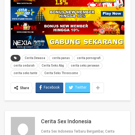
Cerita Dewasa
cerita panas
cerita pornografi
cerita sedarah
Cerita Seks Abg
cerita seks perawan
cerita seks tante
Cerita Seks Threesome
Facebook
Twitter
Share
Cerita Sex Indonesia
Cerita Sex Indonesia Terbaru Bergambar, Cerita