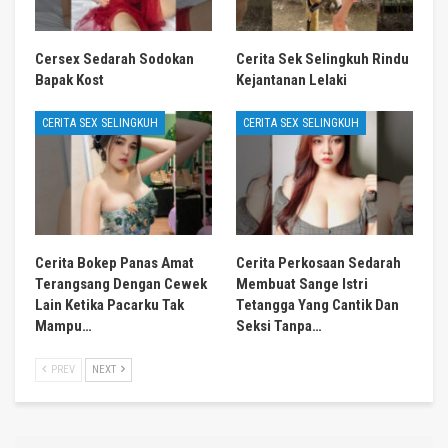
Cersex Sedarah Sodokan
Cerita Sek Selingkuh Rindu
Bapak Kost
Kejantanan Lelaki
CERITA SEX SELINGKUH
CERITA SEX SELINGKUH
Cerita Bokep Panas Amat
Cerita Perkosaan Sedarah
Terangsang Dengan Cewek
Membuat Sange Istri
Lain Ketika Pacarku Tak
Tetangga Yang Cantik Dan
Mampu…
Seksi Tanpa…
PREV
NEXT