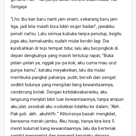
Sengaja
“Lho Ibu kan baru nanti jam enam, sekarang baru jam
tiga, jadi kita masih bisa bikin seger badan”, jawabku
penuh nafsu. Lalu semua kubuka tanpa penutup, begitu
juga aku, kemaluanku sudah mulai berdiri lagi. Dia
kurebahkan di tepi tempat tidur, lalu aku berjongkok di
depan dengkulnya yang masih tertutup rapat, “Buka
pelan-pelan ya, nggak pa-pa kok, aku cuma mau urut
punya kamu”, kataku meyakinkan, lalu dia mulai
membuka pangkal pahanya, putih, bersih dan sangat
sedikit bulunya yang mengitari liang kewanitaannya,
cenderung botak. Dengan ketidaksabaranku, aku
langsung menjilat bibir luar kewanitaannya, tanpa ampun
aku jilat, sesekali aku sodokkan lidahku ke dalam, “Akh..
Pak geli.. akh.. akuhhfh..” Klitorisnya basah mengkilat,
berwarna merah jambu. Aku hisap, hanya kira-kira 5
menit kulumat liang kewanitaannya, lalu dia berteriak
sambil menggeliat dan menjepit kepalaku dengan