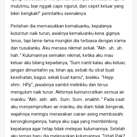
mulutmu, biar nggak cape ngurut, dan cepet keluar yang
bikin bengkak!” perintahku seenaknya.
Perlahan dia memasukkan kemaluanku, kepalanya
kutuntun naik turun, awalnya kemaluanku kena giginya
terus, tapi lama-lama mungkin dia terbiasa dengan irama
dan tusukanku. Aku merasa nikmat sekali. “Akh.. uh.. uh..
hah..” Kulumannya semakin nikmat, ketika aku mau
keluar aku bilang kepadanya, “Sum nanti kalau aku keluar,
jangan dimuntahin ya, telan aja, sebab itu obat buat
kesehatan, bagus sekali buat kamu”, bisikku. “Hepp..
ehm.. HPp”, jawabnya sambil melirikku dan terus
mengulum naik turun. Akhirnya kumuncratkan semua air
maniku. “Akh.. akh.. akh.. Sum.. Sum.. enakhh..” Pada saat
aku menyemprotkan air maniku, dia diam tidak bergerak,
wajahnya meringis merasakan cairan asing membasahi
kerongkongannya, hanya aku saja yang membimbing
kepalanya agar tetap tidak melepas kulumannya. Setelah
aku lemas baru dia melepaskan kulumannya, “Udah Pak?,