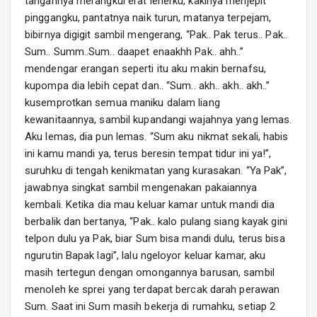
tangannya merangkul erat leherku, kakinya menjepit
pinggangku, pantatnya naik turun, matanya terpejam,
bibirnya digigit sambil mengerang, “Pak.. Pak terus.. Pak..
Sum.. Summ..Sum.. daapet enaakhh Pak.. ahh..”
mendengar erangan seperti itu aku makin bernafsu,
kupompa dia lebih cepat dan.. “Sum.. akh.. akh.. akh..”
kusemprotkan semua maniku dalam liang
kewanitaannya, sambil kupandangi wajahnya yang lemas.
Aku lemas, dia pun lemas. “Sum aku nikmat sekali, habis
ini kamu mandi ya, terus beresin tempat tidur ini ya!”,
suruhku di tengah kenikmatan yang kurasakan. “Ya Pak”,
jawabnya singkat sambil mengenakan pakaiannya
kembali. Ketika dia mau keluar kamar untuk mandi dia
berbalik dan bertanya, “Pak.. kalo pulang siang kayak gini
telpon dulu ya Pak, biar Sum bisa mandi dulu, terus bisa
ngurutin Bapak lagi”, lalu ngeloyor keluar kamar, aku
masih tertegun dengan omongannya barusan, sambil
menoleh ke sprei yang terdapat bercak darah perawan
Sum. Saat ini Sum masih bekerja di rumahku, setiap 2