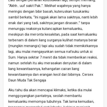
Lalu dengan perlahan kutusukkan lagi, sempit memang,
“Akhh.. uuf sakit Pak..”. Melihat wajahnya yang hanya
meringis dengan bibir basah, kuteruskan tusukanku
sambil berkata, “Ini nggak akan lama sakitnya, nanti lebih
enak dari yang tadi, sakitnya jangan dirasain..” tanpa
menunggu reaksinya kutancapkan kemaluanku,
meskipun dia meronta kesakitan, pada saat kemaluanku
terbenam di dalam liang surganya kulihat matanya berair
(mungkin menangis) tapi aku sudah tidak memikirkannya
lagi, aku mulai mengayunkan semua nafsuku untuk si
Sum. Hanya sekitar 7 menit dia tidak memberikan reaksi,
namun setelah itu aku merasakan denyutan di dalam
liang kewanitaannya, kehangatan cairan liang
kewanitaannya dan erangan kecil dari bibirnya. Cersex
Daun Muda Tak Sengaja
Aku tahu dia akan mencapai klimaks, ketika dia mulai
menggoyangkan pantatnya, seolah membantu
kemaluanku memompa tubuhnya. Tak lama kemudian,