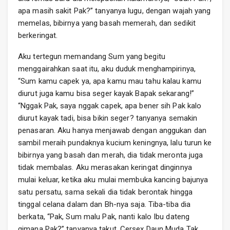
apa masih sakit Pak?” tanyanya lugu, dengan wajah yang
memelas, bibirnya yang basah memerah, dan sedikit
berkeringat.
Aku tertegun memandang Sum yang begitu
menggairahkan saat itu, aku duduk menghampirinya,
“Sum kamu capek ya, apa kamu mau tahu kalau kamu
diurut juga kamu bisa seger kayak Bapak sekarang!”
“Nggak Pak, saya nggak capek, apa bener sih Pak kalo
diurut kayak tadi, bisa bikin seger? tanyanya semakin
penasaran. Aku hanya menjawab dengan anggukan dan
sambil meraih pundaknya kucium keningnya, lalu turun ke
bibirnya yang basah dan merah, dia tidak meronta juga
tidak membalas. Aku merasakan keringat dinginnya
mulai keluar, ketika aku mulai membuka kancing bajunya
satu persatu, sama sekali dia tidak berontak hingga
tinggal celana dalam dan Bh-nya saja. Tiba-tiba dia
berkata, “Pak, Sum malu Pak, nanti kalo Ibu dateng
gimana Pak?” tanyanya takut. Cersex Daun Muda Tak