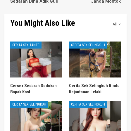
Sedarah Dina Adik Gue
Janda Montok
You Might Also Like
All
CERITA SEX TANTE
CERITA SEX SELINGKUH
Cersex Sedarah Sodokan
Cerita Sek Selingkuh Rindu
Bapak Kost
Kejantanan Lelaki
CERITA SEX SELINGKUH
CERITA SEX SELINGKUH