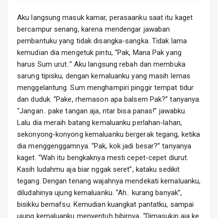
Aku langsung masuk kamar, perasaanku saat itu kaget
bercampur senang, karena mendengar jawaban
pembantuku yang tidak disangka-sangka. Tidak lama
kemudian dia mengetuk pintu, “Pak, Mana Pak yang
harus Sum urut..” Aku langsung rebah dan membuka
sarung tipisku, dengan kemaluanku yang masih lemas
menggelantung. Sum menghampiri pinggir tempat tidur
dan duduk. “Pake, rhemason apa balsem Pak?” tanyanya.
“Jangan.. pake tangan aja, ntar bisa panas!” jawabku.
Lalu dia meraih batang kemaluanku perlahan-lahan,
sekonyong-konyong kemaluanku bergerak tegang, ketika
dia menggenggamnya. “Pak, kok jadi besar?” tanyanya
kaget. “Wah itu bengkaknya mesti cepet-cepet diurut.
Kasih ludahmu aja biar nggak seret”, kataku sedikit
tegang. Dengan tenang wajahnya mendekati kemaluanku,
diludahinya ujung kemaluanku. “Ah.. kurang banyak”,
bisikku bernafsu. Kemudian kuangkat pantatku, sampai
ujung kemaluanku menyentuh bibirnya, “Dimasukin aja ke