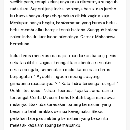
sedikit perih, tetapi selanjutnya rasa nikmatnya sungguh
tada tiara. Seperti janji Indra, penisnya berukuran jumbo
itu hanya hanya digesek-gesekan dibibir vagina saja.
Meskipun hanya begitu, kenikamatan yang kurasa betul-
betul membuatku hampir teriak histeris. Sungguh batang
zakar Indra itu luar biasa nikmatnya. Cersex Mahasiswi
Kemaluan
Indra terus menerus mamaju- mundurkan batang penis
sebatas dibibir vagina. keringat kami berdua semakin
deras mengalir, semenatara mulut kami masih terus
berpagutan. ” Ayoohh.. ngoommoong saayang,
giimaanna raasaanyaa..? ” Kata Indra tersengal-sengal. ”
Oohh.. teeruuss.. Ndraa.. teeruss..! ujarku sama-sama
tersengal. Cerita Mesum Terhot Entah bagaimana awal
mulanya, tiba- tiba kurasakan batang kemaluan yang
besar itu telah amblas semua kevaginaku. Bless,
perlahan tapi pasti abtang kemaluan yang besar itu
melesak kedalam libang kemaluanku.