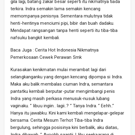
gila lagi, batang zakar besar seperti itu nikmatnya tiada
terkira. Indra semakin lama semakin kencang
memompanya penisnya. Sementara mulutnya tidak
henti-hentinya menciumi pipi, bibir dan buah dadaku.
Mendapat rangsangan tanpa henti seperti itu tiba-tiba
nafsuku bangkit kembali.
Baca Juga : Cerita Hot Indonesia Nikmatnya
Pemerkosaan Cewek Perawan Smk
Kurasakan kenikmatan mulai merambat lagi dari
selangkanganku yang dengan kencang dipompa si Indra.
Maka aku balik membalas ciuman Indra, semantara
pantatku kembali berputar-putar mengimbangi penis
Indra yang masih perkasa menusuk-nusuk lubang
vaginaku. ” Iibuu ingiin.. lagii..? ” Tanya Indra. ” Eehh..”
Hanya itu jawabku. Kini kami kembali mengelapar-gelepar
bersama. Cerita Mesum Terhot Tiba-tiba Indra
bergulung, sehingga posisinya kini berbalik, aku diatas,
Indra dibawah. ” Ayoohh gaantii..! Iibu seekaarang di