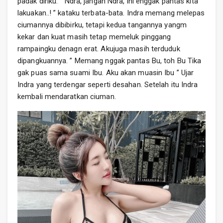
padak diriku. ” Ndra, jangan Ndra, ini enggak pantas kita
lakuakan..! ” kataku terbata-bata. Indra memang melepas
ciumannya dibibirku, tetapi kedua tangannya yangm
kekar dan kuat masih tetap memeluk pinggang
rampaingku denagn erat. Akujuga masih terduduk
dipangkuannya. ” Memang nggak pantas Bu, toh Bu Tika
gak puas sama suami Ibu. Aku akan muasin Ibu ” Ujar
Indra yang terdengar seperti desahan. Setelah itu Indra
kembali mendaratkan ciuman.