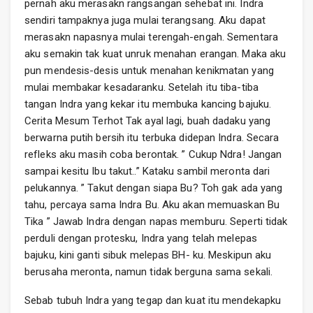
pernah aku merasakn rangsangan sehebat ini. Indra
sendiri tampaknya juga mulai terangsang. Aku dapat
merasakn napasnya mulai terengah-engah. Sementara
aku semakin tak kuat unruk menahan erangan. Maka aku
pun mendesis-desis untuk menahan kenikmatan yang
mulai membakar kesadaranku. Setelah itu tiba-tiba
tangan Indra yang kekar itu membuka kancing bajuku.
Cerita Mesum Terhot Tak ayal lagi, buah dadaku yang
berwarna putih bersih itu terbuka didepan Indra. Secara
refleks aku masih coba berontak. ” Cukup Ndra! Jangan
sampai kesitu Ibu takut..” Kataku sambil meronta dari
pelukannya. ” Takut dengan siapa Bu? Toh gak ada yang
tahu, percaya sama Indra Bu. Aku akan memuaskan Bu
Tika ” Jawab Indra dengan napas memburu. Seperti tidak
perduli dengan protesku, Indra yang telah melepas
bajuku, kini ganti sibuk melepas BH- ku. Meskipun aku
berusaha meronta, namun tidak berguna sama sekali.
Sebab tubuh Indra yang tegap dan kuat itu mendekapku