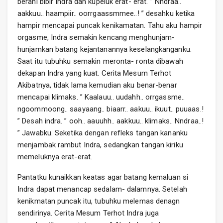
berani bibir Indra dan kupeluk erat- erat. ” Nndraa..
aakkuu.. haampiir.. oorrgaassmmee..! ” desahku ketika
hampir mencapai puncak kenikamatan. Tahu aku hampir
orgasme, Indra semakin kencang menghunjam-
hunjamkan batang kejantanannya keselangkanganku.
Saat itu tubuhku semakin meronta- ronta dibawah
dekapan Indra yang kuat. Cerita Mesum Terhot
Akibatnya, tidak lama kemudian aku benar-benar
mencapai klimaks. ” Kaalauu.. uudahh.. orrgassme..
ngoommoong.. saayaang.. biaarr.. aakuu.. ikuut.. puuaas.!
” Desah indra. ” ooh.. aauuhh.. aakkuu.. klimaks.. Nndraa..!
” Jawabku. Seketika dengan refleks tangan kananku
menjambak rambut Indra, sedangkan tangan kiriku
memeluknya erat-erat.
Pantatku kunaikkan keatas agar batang kemaluan si
Indra dapat menancap sedalam- dalamnya. Setelah
kenikmatan puncak itu, tubuhku melemas denagn
sendirinya. Cerita Mesum Terhot Indra juga