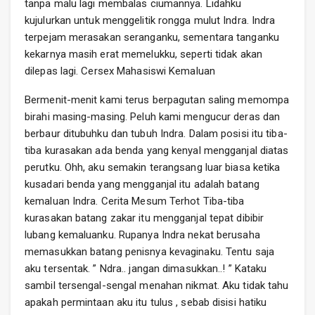
tanpa malu lagi membalas ciumannya. Lidahku
kujulurkan untuk menggelitik rongga mulut Indra. Indra
terpejam merasakan seranganku, sementara tanganku
kekarnya masih erat memelukku, seperti tidak akan
dilepas lagi. Cersex Mahasiswi Kemaluan
Bermenit-menit kami terus berpagutan saling memompa
birahi masing-masing. Peluh kami mengucur deras dan
berbaur ditubuhku dan tubuh Indra. Dalam posisi itu tiba-
tiba kurasakan ada benda yang kenyal mengganjal diatas
perutku. Ohh, aku semakin terangsang luar biasa ketika
kusadari benda yang mengganjal itu adalah batang
kemaluan Indra. Cerita Mesum Terhot Tiba-tiba
kurasakan batang zakar itu mengganjal tepat dibibir
lubang kemaluanku. Rupanya Indra nekat berusaha
memasukkan batang penisnya kevaginaku. Tentu saja
aku tersentak. ” Ndra.. jangan dimasukkan..! ” Kataku
sambil tersengal-sengal menahan nikmat. Aku tidak tahu
apakah permintaan aku itu tulus , sebab disisi hatiku