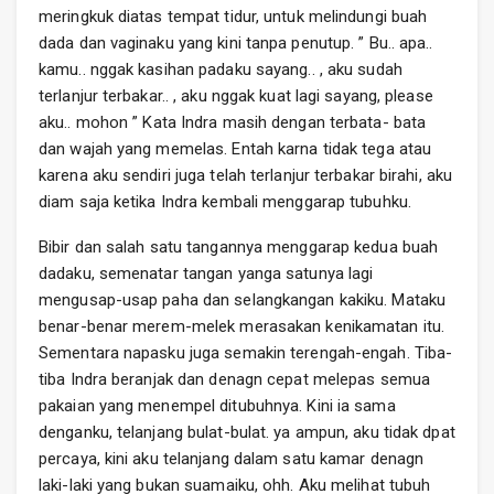
meringkuk diatas tempat tidur, untuk melindungi buah
dada dan vaginaku yang kini tanpa penutup. ” Bu.. apa..
kamu.. nggak kasihan padaku sayang.. , aku sudah
terlanjur terbakar.. , aku nggak kuat lagi sayang, please
aku.. mohon ” Kata Indra masih dengan terbata- bata
dan wajah yang memelas. Entah karna tidak tega atau
karena aku sendiri juga telah terlanjur terbakar birahi, aku
diam saja ketika Indra kembali menggarap tubuhku.
Bibir dan salah satu tangannya menggarap kedua buah
dadaku, semenatar tangan yanga satunya lagi
mengusap-usap paha dan selangkangan kakiku. Mataku
benar-benar merem-melek merasakan kenikamatan itu.
Sementara napasku juga semakin terengah-engah. Tiba-
tiba Indra beranjak dan denagn cepat melepas semua
pakaian yang menempel ditubuhnya. Kini ia sama
denganku, telanjang bulat-bulat. ya ampun, aku tidak dpat
percaya, kini aku telanjang dalam satu kamar denagn
laki-laki yang bukan suamaiku, ohh. Aku melihat tubuh