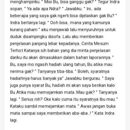
menghampiriku. ” Misi Bu, bisa ganggu gak? ” Tegur Indra
sopan. ” Ya ada apa Ndra? ” Jawabku. ” Ini.. ada
beberapa yang saya gak ngerti bisa dijelaskan gak Bu? ”
Indra bertanya lagi. ” Ooh bisa.. mana yang kamunya
kurang paham ” aku menjawab lalu menyuruhnya untuk
duduk disampingku disofa. Lalu aku memberikan
penjelasan panjang lebar kepadanya. Cerita Mesum
Terhot Katanya sih bahan yang dia minta penjelasan
dariku itu akan dimasukkan dalam bahan laporannya. ”
Bu, saya mo ngasih hadiah ulang tahun, Bu atika mau
nerima gak? ” Tanyanya tiba-tiba. ” Boleh, syaratnya
hadiahnya harus banyak ya” Jawabku bergurau. ” Saya
juga punya syarat Bu, hadiah ini akan saya berikan kalo
Bu Atika mau memejamkan mata. Mau gak? ” Tanyanya
lagi. ” Serius nih? Oke kalo cuma itu syaratnya Ibu mau ”
Kataku sambil memejamkan mata. ” Awas jangan buka
mata sampai saya memberikan aba-aba..! ” Kata Indra
lagi.