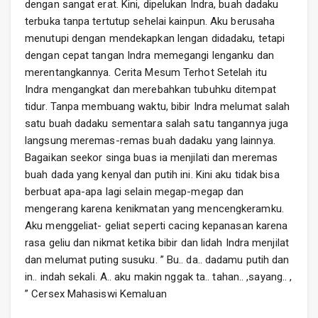
dengan sangat erat. Kini, dipelukan Indra, buah dadaku
terbuka tanpa tertutup sehelai kainpun. Aku berusaha
menutupi dengan mendekapkan lengan didadaku, tetapi
dengan cepat tangan Indra memegangi lenganku dan
merentangkannya. Cerita Mesum Terhot Setelah itu
Indra mengangkat dan merebahkan tubuhku ditempat
tidur. Tanpa membuang waktu, bibir Indra melumat salah
satu buah dadaku sementara salah satu tangannya juga
langsung meremas-remas buah dadaku yang lainnya.
Bagaikan seekor singa buas ia menjilati dan meremas
buah dada yang kenyal dan putih ini. Kini aku tidak bisa
berbuat apa-apa lagi selain megap-megap dan
mengerang karena kenikmatan yang mencengkeramku.
Aku menggeliat- geliat seperti cacing kepanasan karena
rasa geliu dan nikmat ketika bibir dan lidah Indra menjilat
dan melumat puting susuku. ” Bu.. da.. dadamu putih dan
in.. indah sekali. A.. aku makin nggak ta.. tahan.. ,sayang.. ,
” Cersex Mahasiswi Kemaluan