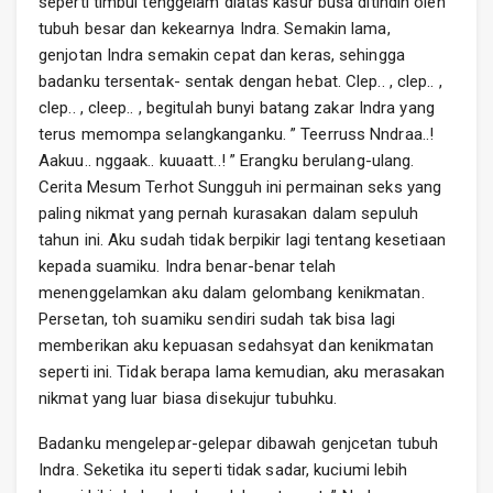
seperti timbul tenggelam diatas kasur busa ditindih oleh
tubuh besar dan kekearnya Indra. Semakin lama,
genjotan Indra semakin cepat dan keras, sehingga
badanku tersentak- sentak dengan hebat. Clep.. , clep.. ,
clep.. , cleep.. , begitulah bunyi batang zakar Indra yang
terus memompa selangkanganku. ” Teerruss Nndraa..!
Aakuu.. nggaak.. kuuaatt..! ” Erangku berulang-ulang.
Cerita Mesum Terhot Sungguh ini permainan seks yang
paling nikmat yang pernah kurasakan dalam sepuluh
tahun ini. Aku sudah tidak berpikir lagi tentang kesetiaan
kepada suamiku. Indra benar-benar telah
menenggelamkan aku dalam gelombang kenikmatan.
Persetan, toh suamiku sendiri sudah tak bisa lagi
memberikan aku kepuasan sedahsyat dan kenikmatan
seperti ini. Tidak berapa lama kemudian, aku merasakan
nikmat yang luar biasa disekujur tubuhku.
Badanku mengelepar-gelepar dibawah genjcetan tubuh
Indra. Seketika itu seperti tidak sadar, kuciumi lebih