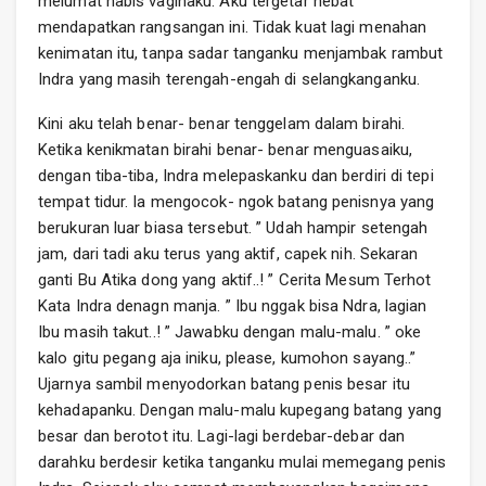
melumat habis vaginaku. Aku tergetar hebat
mendapatkan rangsangan ini. Tidak kuat lagi menahan
kenimatan itu, tanpa sadar tanganku menjambak rambut
Indra yang masih terengah-engah di selangkanganku.
Kini aku telah benar- benar tenggelam dalam birahi.
Ketika kenikmatan birahi benar- benar menguasaiku,
dengan tiba-tiba, Indra melepaskanku dan berdiri di tepi
tempat tidur. Ia mengocok- ngok batang penisnya yang
berukuran luar biasa tersebut. ” Udah hampir setengah
jam, dari tadi aku terus yang aktif, capek nih. Sekaran
ganti Bu Atika dong yang aktif..! ” Cerita Mesum Terhot
Kata Indra denagn manja. ” Ibu nggak bisa Ndra, lagian
Ibu masih takut..! ” Jawabku dengan malu-malu. ” oke
kalo gitu pegang aja iniku, please, kumohon sayang..”
Ujarnya sambil menyodorkan batang penis besar itu
kehadapanku. Dengan malu-malu kupegang batang yang
besar dan berotot itu. Lagi-lagi berdebar-debar dan
darahku berdesir ketika tanganku mulai memegang penis