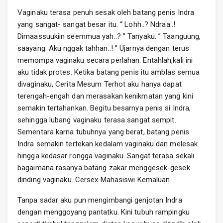
Vaginaku terasa penuh sesak oleh batang penis Indra
yang sangat- sangat besar itu. “ Lohh..? Ndraa..!
Dimaassuukiin seemmua yah..? ” Tanyaku. ” Taanguung,
saayang. Aku nggak tahhan..! ” Ujarnya dengan terus
memompa vaginaku secara perlahan. Entahlah,kali ini
aku tidak protes. Ketika batang penis itu amblas semua
divaginaku, Cerita Mesum Terhot aku hanya dapat
terengah-engah dan merasakan kenikmatan yang kini
semakin tertahankan. Begitu besarnya penis si Indra,
sehingga lubang vaginaku terasa sangat sempit.
Sementara karna tubuhnya yang berat, batang penis
Indra semakin tertekan kedalam vaginaku dan melesak
hingga kedasar rongga vaginaku. Sangat terasa sekali
bagaimana rasanya batang zakar menggesek-gesek
dinding vaginaku. Cersex Mahasiswi Kemaluan
Tanpa sadar aku pun mengimbangi genjotan Indra
dengan menggoyang pantatku. Kini tubuh rampingku