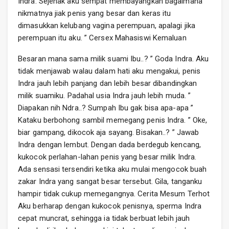
Indra. Sejenak aku sempat membayangkan bagaimana
nikmatnya jiak penis yang besar dan keras itu
dimasukkan kelubang vagina perempuan, apalagi jika
perempuan itu aku. ” Cersex Mahasiswi Kemaluan
Besaran mana sama milik suami Ibu..? ” Goda Indra. Aku
tidak menjawab walau dalam hati aku mengakui, penis
Indra jauh lebih panjang dan lebih besar dibandingkan
milik suamiku. Padahal usia Indra jauh lebih muda. ”
Diapakan nih Ndra..? Sumpah Ibu gak bisa apa-apa ”
Kataku berbohong sambil memegang penis Indra. ” Oke,
biar gampang, dikocok aja sayang. Bisakan..? ” Jawab
Indra dengan lembut. Dengan dada berdegub kencang,
kukocok perlahan-lahan penis yang besar milik Indra.
Ada sensasi tersendiri ketika aku mulai mengocok buah
zakar Indra yang sangat besar tersebut. Gila, tanganku
hampir tidak cukup memegangnya. Cerita Mesum Terhot
Aku berharap dengan kukocok penisnya, sperma Indra
cepat muncrat, sehingga ia tidak berbuat lebih jauh