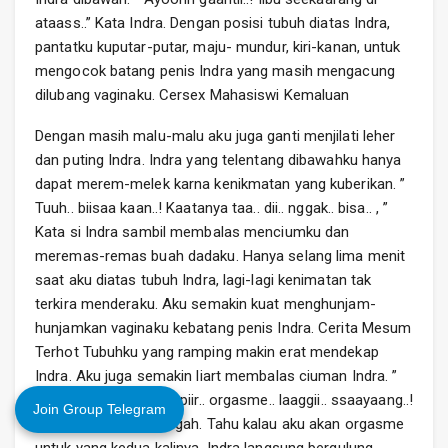
ataass..” Kata Indra. Dengan posisi tubuh diatas Indra,
pantatku kuputar-putar, maju- mundur, kiri-kanan, untuk
mengocok batang penis Indra yang masih mengacung
dilubang vaginaku. Cersex Mahasiswi Kemaluan
Dengan masih malu-malu aku juga ganti menjilati leher
dan puting Indra. Indra yang telentang dibawahku hanya
dapat merem-melek karna kenikmatan yang kuberikan. ”
Tuuh.. biisaa kaan..! Kaatanya taa.. dii.. nggak.. bisa.. , ”
Kata si Indra sambil membalas menciumku dan
meremas-remas buah dadaku. Hanya selang lima menit
saat aku diatas tubuh Indra, lagi-lagi kenimatan tak
terkira menderaku. Aku semakin kuat menghunjam-
hunjamkan vaginaku kebatang penis Indra. Cerita Mesum
Terhot Tubuhku yang ramping makin erat mendekap
Indra. Aku juga semakin liart membalas ciuman Indra. ”
Nddraa.. aakuu.. haampiir.. orgasme.. laaggii.. ssaayaang..!
Join Group Telegram
” Kataku terengah-engah. Tahu kalau aku akan orgasme
untuk yang kedua kalinya, Indra langsung bergulung