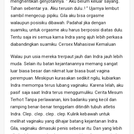
menghentikan genjotannya. ” Aku belum keluar sayang..
Tahan sebentar ya.. Aku terusin dulu..! ” Ujarnya lembut
sambil mengecup pipiku. Gila aku bisa orgasme
walaupun posisiku dibawah. Padahal jika dengan
suamiku, untuk orgasme aku harus berposisi diatas dulu.
Tentu saja ini semua karna Indra yang ajuh lebih perkasa
diabandingkan suamiku. Cersex Mahasiswi Kemaluan
Walau pun usia mereka trerpaut jauh dan Indra jauh lebih
muda. Selain itu batan kejantanannya memang sangat
luar biasa besar dan nikmat luar biasa buat vagina
perempuan. Meskipun kurasakan sedikit ngilu, kubiarkan
Indra memompa terus lubang vaginaku. Karena lelah, aku
pasif saja saat Indra terus menggumuliku. Cerita Mesum
Terhot Tanpa perlawanan, kini badanku yang kecil dan
ramping benar-benar tenggelam ditindih tubuh atletis
Indra. Clep.. clep.. clep.. clep. Kulirik kebawah untuk
melihat vaginaku yang dihajar batang kejantanan Indra.
Gila, vaginaku dimasuki penis sebesar itu. Dan yang lebih