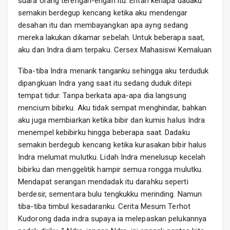
suara orang terengah-engah itu. Entah kenapa dadaku
semakin berdegup kencang ketika aku mendengar
desahan itu dan membayangkan apa ayng sedang
mereka lakukan dikamar sebelah. Untuk beberapa saat,
aku dan Indra diam terpaku. Cersex Mahasiswi Kemaluan
Tiba-tiba Indra menarik tanganku sehingga aku terduduk
dipangkuan Indra yang saat itu sedang duduk ditepi
tempat tidur. Tanpa berkata apa-apa dia langsung
mencium bibirku. Aku tidak sempat menghindar, bahkan
aku juga membiarkan ketika bibir dan kumis halus Indra
menempel kebibirku hingga beberapa saat. Dadaku
semakin berdegub kencang ketika kurasakan bibir halus
Indra melumat mulutku. Lidah Indra menelusup kecelah
bibirku dan menggelitik hampir semua rongga mulutku.
Mendapat serangan mendadak itu darahku seperti
berdesir, sementara bulu tengkukku merinding. Namun
tiba-tiba timbul kesadaranku. Cerita Mesum Terhot
Kudorong dada indra supaya ia melepaskan pelukannya