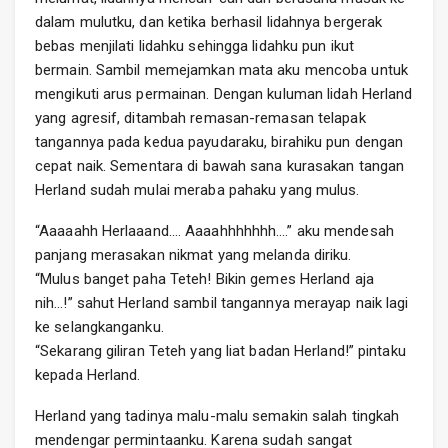
dalam mulutku, dan ketika berhasil lidahnya bergerak
bebas menjilati lidahku sehingga lidahku pun ikut
bermain. Sambil memejamkan mata aku mencoba untuk
mengikuti arus permainan. Dengan kuluman lidah Herland
yang agresif, ditambah remasan-remasan telapak
tangannya pada kedua payudaraku, birahiku pun dengan
cepat naik. Sementara di bawah sana kurasakan tangan
Herland sudah mulai meraba pahaku yang mulus.
“Aaaaahh Herlaaand…. Aaaahhhhhhh….” aku mendesah
panjang merasakan nikmat yang melanda diriku.
“Mulus banget paha Teteh! Bikin gemes Herland aja
nih…!” sahut Herland sambil tangannya merayap naik lagi
ke selangkanganku.
“Sekarang giliran Teteh yang liat badan Herland!” pintaku
kepada Herland.
Herland yang tadinya malu-malu semakin salah tingkah
mendengar permintaanku. Karena sudah sangat