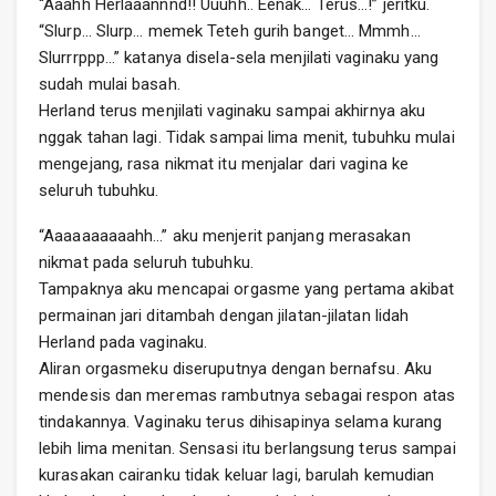
“Aaahh Herlaaannnd!! Uuuhh.. Eenak… Terus…!” jeritku.
“Slurp… Slurp… memek Teteh gurih banget… Mmmh…
Slurrrppp…” katanya disela-sela menjilati vaginaku yang
sudah mulai basah.
Herland terus menjilati vaginaku sampai akhirnya aku
nggak tahan lagi. Tidak sampai lima menit, tubuhku mulai
mengejang, rasa nikmat itu menjalar dari vagina ke
seluruh tubuhku.
“Aaaaaaaaaahh…” aku menjerit panjang merasakan
nikmat pada seluruh tubuhku.
Tampaknya aku mencapai orgasme yang pertama akibat
permainan jari ditambah dengan jilatan-jilatan lidah
Herland pada vaginaku.
Aliran orgasmeku diseruputnya dengan bernafsu. Aku
mendesis dan meremas rambutnya sebagai respon atas
tindakannya. Vaginaku terus dihisapinya selama kurang
lebih lima menitan. Sensasi itu berlangsung terus sampai
kurasakan cairanku tidak keluar lagi, barulah kemudian