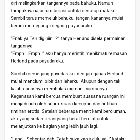
diri melingkarkan tangannya pada bahuku. Namun
tampaknya ia belum berani untuk menatap mataku.
Sambil terus memeluk bahuku, tangan kanannya mulai
berani memegang-megang payudaraku.
“Enak ya Teh diginiin…?” tanya Herland disela permainan
tangannya.
“Emph… Emph…” aku hanya merintih menikmati remasan
Herland pada payudaraku.
Sambil memegang payudaraku, dengan ganas Herland
mulai menciumi bibir dan leherku. Akupun dengan tak
kalah ganasnya membalas ciuman-ciumannya.
Keganasan kami berdua membuat suasana ruangan ini
menjadi riuh oleh suara-suara kecupan dan rintihan-
rintihan erotis. Setelah beberapa menit kami berciuman,
aku yang sudah terangsang berat berniat untuk
melanjutkan ke bagian yang lebih jauh lagi.
“Land… Sebentar deh. Teteh buka kaos dulu ya…” kataku