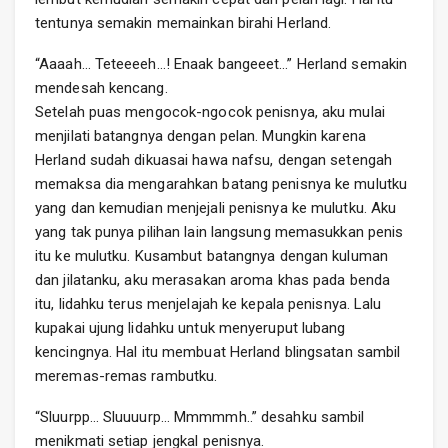
tentunya semakin memainkan birahi Herland.
“Aaaah… Teteeeeh…! Enaak bangeeet…” Herland semakin
mendesah kencang.
Setelah puas mengocok-ngocok penisnya, aku mulai
menjilati batangnya dengan pelan. Mungkin karena
Herland sudah dikuasai hawa nafsu, dengan setengah
memaksa dia mengarahkan batang penisnya ke mulutku
yang dan kemudian menjejali penisnya ke mulutku. Aku
yang tak punya pilihan lain langsung memasukkan penis
itu ke mulutku. Kusambut batangnya dengan kuluman
dan jilatanku, aku merasakan aroma khas pada benda
itu, lidahku terus menjelajah ke kepala penisnya. Lalu
kupakai ujung lidahku untuk menyeruput lubang
kencingnya. Hal itu membuat Herland blingsatan sambil
meremas-remas rambutku.
“Sluurpp… Sluuuurp… Mmmmmh..” desahku sambil
menikmati setiap jengkal penisnya.