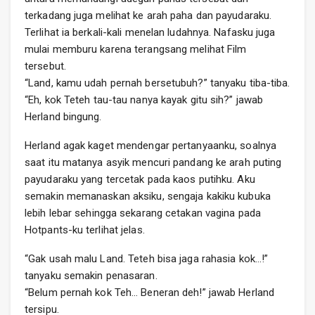
terkadang juga melihat ke arah paha dan payudaraku.
Terlihat ia berkali-kali menelan ludahnya. Nafasku juga
mulai memburu karena terangsang melihat Film
tersebut.
“Land, kamu udah pernah bersetubuh?” tanyaku tiba-tiba.
“Eh, kok Teteh tau-tau nanya kayak gitu sih?” jawab
Herland bingung.
Herland agak kaget mendengar pertanyaanku, soalnya
saat itu matanya asyik mencuri pandang ke arah puting
payudaraku yang tercetak pada kaos putihku. Aku
semakin memanaskan aksiku, sengaja kakiku kubuka
lebih lebar sehingga sekarang cetakan vagina pada
Hotpants-ku terlihat jelas.
“Gak usah malu Land. Teteh bisa jaga rahasia kok…!”
tanyaku semakin penasaran.
“Belum pernah kok Teh… Beneran deh!” jawab Herland
tersipu.