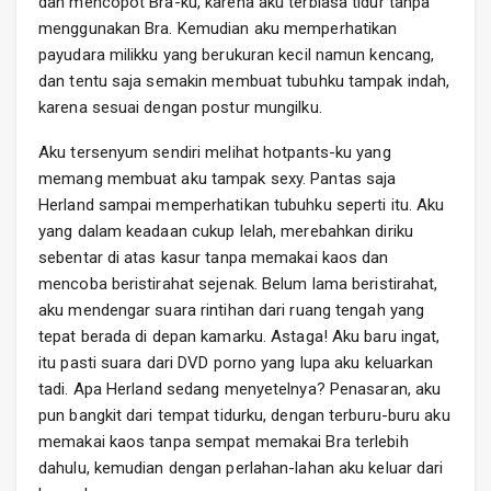
dan mencopot Bra-ku, karena aku terbiasa tidur tanpa
menggunakan Bra. Kemudian aku memperhatikan
payudara milikku yang berukuran kecil namun kencang,
dan tentu saja semakin membuat tubuhku tampak indah,
karena sesuai dengan postur mungilku.
Aku tersenyum sendiri melihat hotpants-ku yang
memang membuat aku tampak sexy. Pantas saja
Herland sampai memperhatikan tubuhku seperti itu. Aku
yang dalam keadaan cukup lelah, merebahkan diriku
sebentar di atas kasur tanpa memakai kaos dan
mencoba beristirahat sejenak. Belum lama beristirahat,
aku mendengar suara rintihan dari ruang tengah yang
tepat berada di depan kamarku. Astaga! Aku baru ingat,
itu pasti suara dari DVD porno yang lupa aku keluarkan
tadi. Apa Herland sedang menyetelnya? Penasaran, aku
pun bangkit dari tempat tidurku, dengan terburu-buru aku
memakai kaos tanpa sempat memakai Bra terlebih
dahulu, kemudian dengan perlahan-lahan aku keluar dari