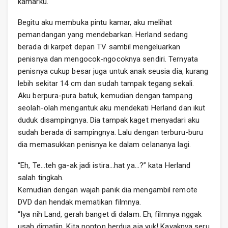
kamarku.
Begitu aku membuka pintu kamar, aku melihat
pemandangan yang mendebarkan. Herland sedang
berada di karpet depan TV sambil mengeluarkan
penisnya dan mengocok-ngocoknya sendiri. Ternyata
penisnya cukup besar juga untuk anak seusia dia, kurang
lebih sekitar 14 cm dan sudah tampak tegang sekali.
Aku berpura-pura batuk, kemudian dengan tampang
seolah-olah mengantuk aku mendekati Herland dan ikut
duduk disampingnya. Dia tampak kaget menyadari aku
sudah berada di sampingnya. Lalu dengan terburu-buru
dia memasukkan penisnya ke dalam celananya lagi.
“Eh, Te…teh ga-ak jadi istira…hat ya…?” kata Herland
salah tingkah.
Kemudian dengan wajah panik dia mengambil remote
DVD dan hendak mematikan filmnya.
“Iya nih Land, gerah banget di dalam. Eh, filmnya nggak
usah dimatiin. Kita nonton berdua aja yuk! Kayaknya seru