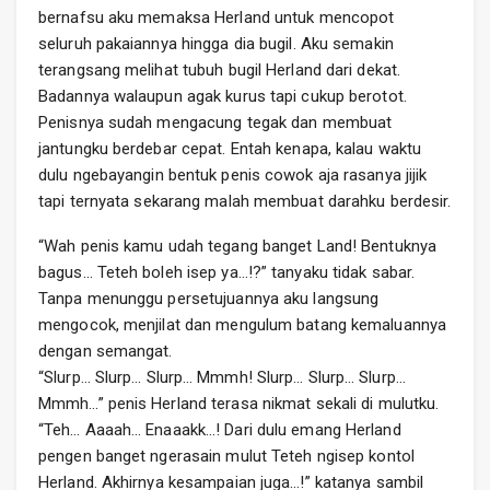
bernafsu aku memaksa Herland untuk mencopot
seluruh pakaiannya hingga dia bugil. Aku semakin
terangsang melihat tubuh bugil Herland dari dekat.
Badannya walaupun agak kurus tapi cukup berotot.
Penisnya sudah mengacung tegak dan membuat
jantungku berdebar cepat. Entah kenapa, kalau waktu
dulu ngebayangin bentuk penis cowok aja rasanya jijik
tapi ternyata sekarang malah membuat darahku berdesir.
“Wah penis kamu udah tegang banget Land! Bentuknya
bagus… Teteh boleh isep ya…!?” tanyaku tidak sabar.
Tanpa menunggu persetujuannya aku langsung
mengocok, menjilat dan mengulum batang kemaluannya
dengan semangat.
“Slurp… Slurp… Slurp… Mmmh! Slurp… Slurp… Slurp…
Mmmh…” penis Herland terasa nikmat sekali di mulutku.
“Teh… Aaaah… Enaaakk…! Dari dulu emang Herland
pengen banget ngerasain mulut Teteh ngisep kontol
Herland. Akhirnya kesampaian juga…!” katanya sambil