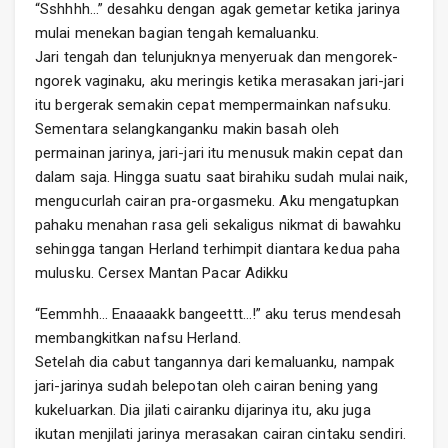
“Sshhhh…” desahku dengan agak gemetar ketika jarinya
mulai menekan bagian tengah kemaluanku.
Jari tengah dan telunjuknya menyeruak dan mengorek-
ngorek vaginaku, aku meringis ketika merasakan jari-jari
itu bergerak semakin cepat mempermainkan nafsuku.
Sementara selangkanganku makin basah oleh
permainan jarinya, jari-jari itu menusuk makin cepat dan
dalam saja. Hingga suatu saat birahiku sudah mulai naik,
mengucurlah cairan pra-orgasmeku. Aku mengatupkan
pahaku menahan rasa geli sekaligus nikmat di bawahku
sehingga tangan Herland terhimpit diantara kedua paha
mulusku. Cersex Mantan Pacar Adikku
“Eemmhh… Enaaaakk bangeettt…!” aku terus mendesah
membangkitkan nafsu Herland.
Setelah dia cabut tangannya dari kemaluanku, nampak
jari-jarinya sudah belepotan oleh cairan bening yang
kukeluarkan. Dia jilati cairanku dijarinya itu, aku juga
ikutan menjilati jarinya merasakan cairan cintaku sendiri.