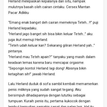
Herland melepaskan kepalanya dari situ, nampak
mulutnya basah oleh cairan cintaku. Cersex Mantan
Pacar Adikku
“Emang enak banget deh cairan memeknya Teteh…!!” puji
Herland kepadaku.
“Herland jago banget sih bisa bikin keluar Teteh…” aku
juga ikut memuji Herland.
“Teteh udah keluar kan? Sekarang giliran Herland yah…”
pintanya.
“Herland mau Teteh apain?” tanyaku yang masih dalam
keadaan lemas karena baru mencapai orgasme.
“Sepongin kontol Herland lagi dong! Abisnya bikin
ketagihan sih!” jawab Herland.
Lalu Herland duduk di sofa sambil kembali memamerkan
penis miliknya yang sudah sangat tegang. Aku
bersimpuh dihadapannya dengan lututku sebagai
tumpuan. Kuraih penis itu, pertama kukocok dengan
lembut kemudian semakin cepat dan pelan lagi. Hal itu