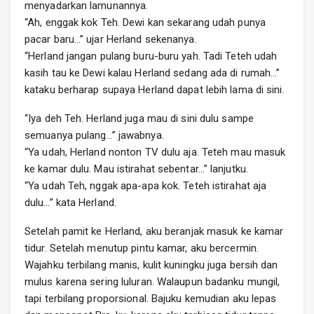
menyadarkan lamunannya.
“Ah, enggak kok Teh. Dewi kan sekarang udah punya
pacar baru…” ujar Herland sekenanya.
“Herland jangan pulang buru-buru yah. Tadi Teteh udah
kasih tau ke Dewi kalau Herland sedang ada di rumah…”
kataku berharap supaya Herland dapat lebih lama di sini.
“Iya deh Teh. Herland juga mau di sini dulu sampe
semuanya pulang…” jawabnya.
“Ya udah, Herland nonton TV dulu aja. Teteh mau masuk
ke kamar dulu. Mau istirahat sebentar…” lanjutku.
“Ya udah Teh, nggak apa-apa kok. Teteh istirahat aja
dulu…” kata Herland.
Setelah pamit ke Herland, aku beranjak masuk ke kamar
tidur. Setelah menutup pintu kamar, aku bercermin.
Wajahku terbilang manis, kulit kuningku juga bersih dan
mulus karena sering luluran. Walaupun badanku mungil,
tapi terbilang proporsional. Bajuku kemudian aku lepas