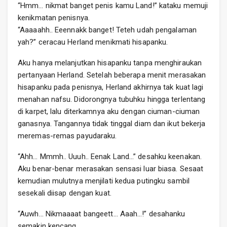
“Hmm… nikmat banget penis kamu Land!” kataku memuji
kenikmatan penisnya.
“Aaaaahh.. Eeennakk banget! Teteh udah pengalaman
yah?” ceracau Herland menikmati hisapanku.
Aku hanya melanjutkan hisapanku tanpa menghiraukan
pertanyaan Herland. Setelah beberapa menit merasakan
hisapanku pada penisnya, Herland akhirnya tak kuat lagi
menahan nafsu. Didorongnya tubuhku hingga terlentang
di karpet, lalu diterkamnya aku dengan ciuman-ciuman
ganasnya. Tangannya tidak tinggal diam dan ikut bekerja
meremas-remas payudaraku.
“Ahh… Mmmh.. Uuuh.. Eenak Land…” desahku keenakan.
Aku benar-benar merasakan sensasi luar biasa. Sesaat
kemudian mulutnya menjilati kedua putingku sambil
sesekali diisap dengan kuat.
“Auwh… Nikmaaaat bangeett… Aaah…!” desahanku
semakin kencang.