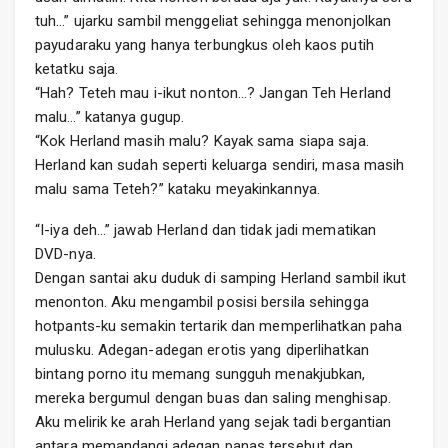
tuh…” ujarku sambil menggeliat sehingga menonjolkan
payudaraku yang hanya terbungkus oleh kaos putih
ketatku saja.
“Hah? Teteh mau i-ikut nonton…? Jangan Teh Herland
malu…” katanya gugup.
“Kok Herland masih malu? Kayak sama siapa saja.
Herland kan sudah seperti keluarga sendiri, masa masih
malu sama Teteh?” kataku meyakinkannya.
“I-iya deh…” jawab Herland dan tidak jadi mematikan
DVD-nya.
Dengan santai aku duduk di samping Herland sambil ikut
menonton. Aku mengambil posisi bersila sehingga
hotpants-ku semakin tertarik dan memperlihatkan paha
mulusku. Adegan-adegan erotis yang diperlihatkan
bintang porno itu memang sungguh menakjubkan,
mereka bergumul dengan buas dan saling menghisap.
Aku melirik ke arah Herland yang sejak tadi bergantian
antara memandangi adegan panas tersebut dan