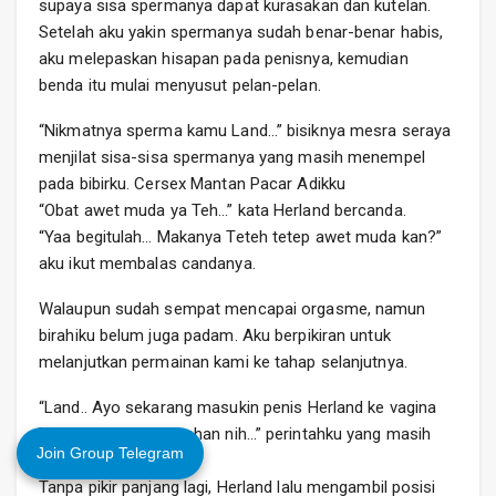
supaya sisa spermanya dapat kurasakan dan kutelan.
Setelah aku yakin spermanya sudah benar-benar habis,
aku melepaskan hisapan pada penisnya, kemudian
benda itu mulai menyusut pelan-pelan.
“Nikmatnya sperma kamu Land…” bisiknya mesra seraya
menjilat sisa-sisa spermanya yang masih menempel
pada bibirku. Cersex Mantan Pacar Adikku
“Obat awet muda ya Teh…” kata Herland bercanda.
“Yaa begitulah… Makanya Teteh tetep awet muda kan?”
aku ikut membalas candanya.
Walaupun sudah sempat mencapai orgasme, namun
birahiku belum juga padam. Aku berpikiran untuk
melanjutkan permainan kami ke tahap selanjutnya.
“Land.. Ayo sekarang masukin penis Herland ke vagina
Teteh! Udah nggak tahan nih…” perintahku yang masih
Join Group Telegram
dikuasai hawa nafsu.
Tanpa pikir panjang lagi, Herland lalu mengambil posisi