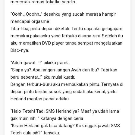
meremas-remas toketku sendiri.
“Oohh.. Ooohh..” desahku yang sudah merasa hampir
mencapai orgasme.
Tiba-tiba, pintu depan diketok. Tentu saja aku gelagapan
memakai pakaianku yang terbuka disana-sini. Setelah itu
aku mematikan DVD player tanpa sempat mengeluarkan
Disc-nya.
“Aduh gawat…!!” pikirku panik.
“Siapa ya? Apa jangan-jangan Ayah dan Ibu? Tapi kan
baru sebentar…” aku mulai kuatir.
Dengan terburu-buru aku membukakan pintu. Ternyata di
depan pintu berdiri sosok yang sudah aku kenal, yaitu
Herland mantan pacar adikku.
“Halo Teteh! Tadi SMS Herland ya? Maaf ya udah lama
gak main nih…” katanya dengan ceria.
“Kirain Herland gak bisa datang? Kok nggak jawab SMS
Teteh dulu sih?” tanyaku.