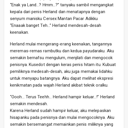
“Enak ya Land…? Hmm…?” tanyaku sambil mengangkat
kepala dari penis Herland dan menatapnya dengan
senyum manisku Cersex Mantan Pacar Adikku
“Enaaak banget Teh…” Herland mendesah-desah
keenakan.
Herland mulai mengerang-erang keenakan, tangannya
meremas-remas rambutku dan kedua payudaraku. Aku
semakin bernafsu mengulum, menjilati dan mengocok
penisnya. Kusedot dengan keras penis hitam itu. Kubuat
pemiliknya medesah-desah, aku juga memakai lidahku
untuk menyapu batangnya. Aku dapat melihat ekspresi
kenikmatan pada wajah Herland akibat teknik oralku.
“Oooh… Terus Teehh… Herland hampir keluar…!” Herland
semakin mendesah.
Karena Herland sudah hampir keluar, aku melepaskan
hisapanku pada penisnya dan mulai mengocoknya. Aku
semakin bersemangat memainkan penis miliknya yang