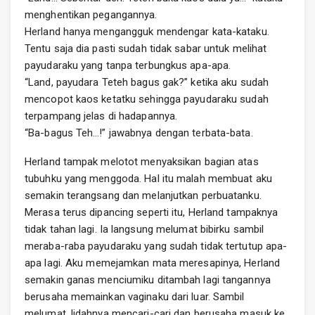
menghentikan pegangannya.
Herland hanya mengangguk mendengar kata-kataku.
Tentu saja dia pasti sudah tidak sabar untuk melihat
payudaraku yang tanpa terbungkus apa-apa.
“Land, payudara Teteh bagus gak?” ketika aku sudah
mencopot kaos ketatku sehingga payudaraku sudah
terpampang jelas di hadapannya.
“Ba-bagus Teh…!” jawabnya dengan terbata-bata.
Herland tampak melotot menyaksikan bagian atas
tubuhku yang menggoda. Hal itu malah membuat aku
semakin terangsang dan melanjutkan perbuatanku.
Merasa terus dipancing seperti itu, Herland tampaknya
tidak tahan lagi. Ia langsung melumat bibirku sambil
meraba-raba payudaraku yang sudah tidak tertutup apa-
apa lagi. Aku memejamkan mata meresapinya, Herland
semakin ganas menciumiku ditambah lagi tangannya
berusaha memainkan vaginaku dari luar. Sambil
melumat, lidahnya mencari-cari dan berusaha masuk ke