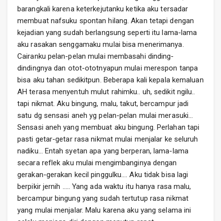
barangkali karena keterkejutanku ketika aku tersadar
membuat nafsuku spontan hilang. Akan tetapi dengan
kejadian yang sudah berlangsung seperti itu lama-lama
aku rasakan senggamaku mulai bisa menerimanya.
Cairanku pelan-pelan mulai membasahi dinding-
dindingnya dan otot-ototnyapun mulai merespon tanpa
bisa aku tahan sedikitpun. Beberapa kali kepala kemaluan
AH terasa menyentuh mulut rahimku.. uh, sedikit ngilu..
tapi nikmat. Aku bingung, malu, takut, bercampur jadi
satu dg sensasi aneh yg pelan-pelan mulai merasuki…
Sensasi aneh yang membuat aku bingung. Perlahan tapi
pasti getar-getar rasa nikmat mulai menjalar ke seluruh
nadiku… Entah syetan apa yang berperan, lama-lama
secara reflek aku mulai mengimbanginya dengan
gerakan-gerakan kecil pinggulku…. Aku tidak bisa lagi
berpikir jernih ….. Yang ada waktu itu hanya rasa malu,
bercampur bingung yang sudah tertutup rasa nikmat
yang mulai menjalar. Malu karena aku yang selama ini