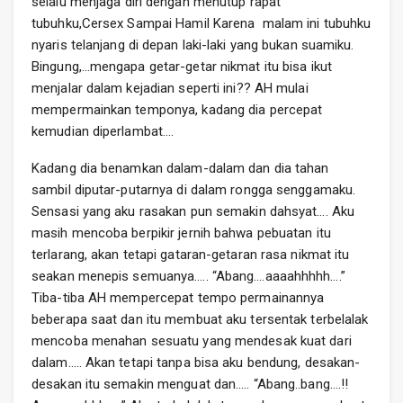
selalu menjaga diri dengan menutup rapat
tubuhku,Cersex Sampai Hamil Karena malam ini tubuhku
nyaris telanjang di depan laki-laki yang bukan suamiku.
Bingung,…mengapa getar-getar nikmat itu bisa ikut
menjalar dalam kejadian seperti ini?? AH mulai
mempermainkan temponya, kadang dia percepat
kemudian diperlambat….
Kadang dia benamkan dalam-dalam dan dia tahan
sambil diputar-putarnya di dalam rongga senggamaku.
Sensasi yang aku rasakan pun semakin dahsyat…. Aku
masih mencoba berpikir jernih bahwa pebuatan itu
terlarang, akan tetapi gataran-getaran rasa nikmat itu
seakan menepis semuanya….. “Abang….aaaahhhhh….”
Tiba-tiba AH mempercepat tempo permainannya
beberapa saat dan itu membuat aku tersentak terbelalak
mencoba menahan sesuatu yang mendesak kuat dari
dalam….. Akan tetapi tanpa bisa aku bendung, desakan-
desakan itu semakin menguat dan….. “Abang..bang….!!