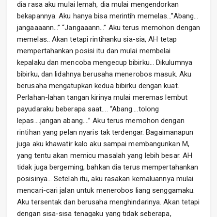
dia rasa aku mulai lemah, dia mulai mengendorkan
bekapannya. Aku hanya bisa merintih memelas…”Abang…
jangaaaann…” “Jangaaann…” Aku terus memohon dengan
memelas.. Akan tetapi rintihanku sia-sia, AH tetap
mempertahankan posisi itu dan mulai membelai
kepalaku dan mencoba mengecup bibirku… Dikulumnya
bibirku, dan lidahnya berusaha menerobos masuk. Aku
berusaha mengatupkan kedua bibirku dengan kuat.
Perlahan-lahan tangan kirinya mulai meremas lembut
payudaraku beberapa saat…. “Abang….tolong
lepas….jangan abang….” Aku terus memohon dengan
rintihan yang pelan nyaris tak terdengar. Bagaimanapun
juga aku khawatir kalo aku sampai membangunkan M,
yang tentu akan memicu masalah yang lebih besar. AH
tidak juga bergeming, bahkan dia terus mempertahankan
posisinya… Setelah itu, aku rasakan kemaluannya mulai
mencari-cari jalan untuk menerobos liang senggamaku.
Aku tersentak dan berusaha menghindarinya. Akan tetapi
dengan sisa-sisa tenagaku yang tidak seberapa,