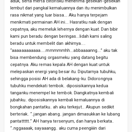
aduk, serta merta clitorisku menerima gesekan-gesekan
lembut dari pangkal kemaluannya dan itu menimbulkan
rasa nikmat yang luar biasa…. Aku hanya terpejam
menikmati permainan AH ini…. Hasratku naik dengan
cepatnya, aku memeluk lehernya dengan kuat. Dan bibir
kami pun beradu dengan beringas….lidah kami saling
beradu untuk membelit dan akhirnya…..
“aaaaaaaaaaaa……mmmmmhh….abbaaaanng….” aku tak
bisa membendung orgasmeku yang datang begitu
cepatnya. Aku remas kepala AH dengan kuat untuk
melepaskan energi yang besar itu. Diputarnya tubuhku,
sehingga posisi AH ada di belakang-ku. Didorongnya
tubuhku mendekati tembok.. diposisikannya kedua
tanganku menempel ke tembok. Diangkatnya kembali
jubahku.. diposisikannya kembali kemaluannya di
bongkahan pantatku.. ah aku terkejut… Akupun sedikit
berteriak.. “..jangan abang.. jangan dimasukkan ke lubang
pantattttt..” AH hanya tersenyum, dan hanya berkata..
“..nggaaaak, sayaaangg.. aku cuma peengiiiin dari