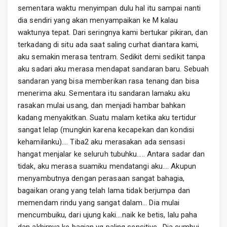
sementara waktu menyimpan dulu hal itu sampai nanti
dia sendiri yang akan menyampaikan ke M kalau
waktunya tepat. Dari seringnya kami bertukar pikiran, dan
terkadang di situ ada saat saling curhat diantara kami,
aku semakin merasa tentram. Sedikit demi sedikit tanpa
aku sadari aku merasa mendapat sandaran baru. Sebuah
sandaran yang bisa memberikan rasa tenang dan bisa
menerima aku. Sementara itu sandaran lamaku aku
rasakan mulai usang, dan menjadi hambar bahkan
kadang menyakitkan. Suatu malam ketika aku tertidur
sangat lelap (mungkin karena kecapekan dan kondisi
kehamilanku)…. Tiba2 aku merasakan ada sensasi
hangat menjalar ke seluruh tubuhku….. Antara sadar dan
tidak, aku merasa suamiku mendatangi aku…. Akupun
menyambutnya dengan perasaan sangat bahagia,
bagaikan orang yang telah lama tidak berjumpa dan
memendam rindu yang sangat dalam… Dia mulai
mencumbuiku, dari ujung kaki….naik ke betis, lalu paha
dan akhirnya ke bagian yg paling sensitive.. Dia cumbui