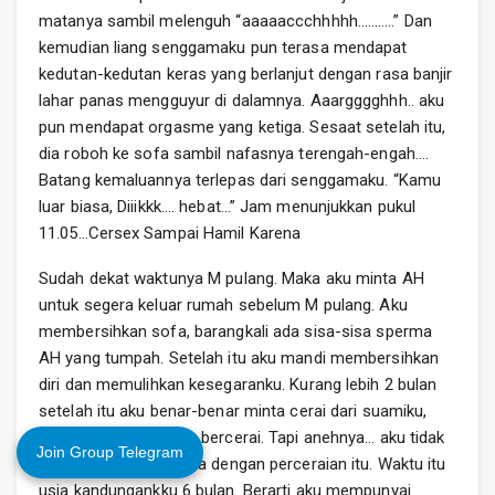
matanya sambil melenguh “aaaaaccchhhhh………..” Dan
kemudian liang senggamaku pun terasa mendapat
kedutan-kedutan keras yang berlanjut dengan rasa banjir
lahar panas mengguyur di dalamnya. Aaargggghhh.. aku
pun mendapat orgasme yang ketiga. Sesaat setelah itu,
dia roboh ke sofa sambil nafasnya terengah-engah….
Batang kemaluannya terlepas dari senggamaku. “Kamu
luar biasa, Diiikkk…. hebat…” Jam menunjukkan pukul
11.05…Cersex Sampai Hamil Karena
Sudah dekat waktunya M pulang. Maka aku minta AH
untuk segera keluar rumah sebelum M pulang. Aku
membersihkan sofa, barangkali ada sisa-sisa sperma
AH yang tumpah. Setelah itu aku mandi membersihkan
diri dan memulihkan kesegaranku. Kurang lebih 2 bulan
setelah itu aku benar-benar minta cerai dari suamiku,
dan akhirnya kamipun bercerai. Tapi anehnya… aku tidak
Join Group Telegram
merasa terlalu berduka dengan perceraian itu. Waktu itu
usia kandungankku 6 bulan. Berarti aku mempunyai