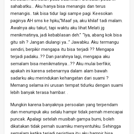
sahabatku… Aku hanya bisa menangis dan terus
menangis.. tak bisa tidur lagi sampe pagi. Keesokan
paginya AH sms ke hpku,”Maaf ya, aku khilaf tadi malam.
Awalnya aku takut, tapi waktu aku lihat Melati jg
menikmatinya, jadi kebablasan deh.” “Iya, abang kok bisa
gitu sih ? Jangan diulangi ya…” Jawabku. Aku termangu
sendiri, berpikir mengapa itu bisa terjadi ?? Mengapa
terjadi padaku..?? Dan parahnya lagi, mengapa aku
semalam bisa menikmatinya…?? Aku mulai berfikir,
apakah ini karena sebenarnya dalam alam bawah
sadarku aku merindukan kehangatan dari suami ?
Memang selama ini urusan tempat tidurku dengan suami
lebih banyak terasa hambar. .
Mungkin karena banyaknya persoalan yang terpendam
dan menumpuk aku selalu hampir tidak pernah mencapai
puncak. Apalagi setelah musibah gampa bumi, boleh
dikatakan tidak pernah suamiku menyentuhku. Sehingga
semalam ketika terjadi peristiwa itu aku hampir bisa