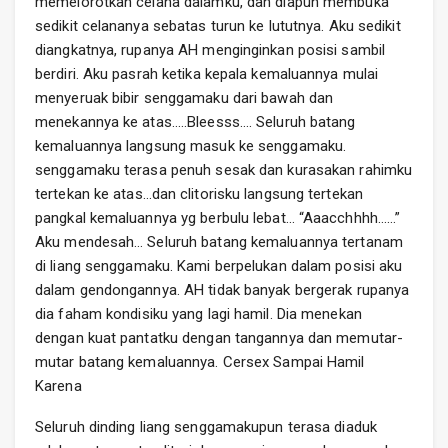
memelorotkan celana dalamku, dan diapun membuka
sedikit celananya sebatas turun ke lututnya. Aku sedikit
diangkatnya, rupanya AH menginginkan posisi sambil
berdiri. Aku pasrah ketika kepala kemaluannya mulai
menyeruak bibir senggamaku dari bawah dan
menekannya ke atas…..Bleesss…. Seluruh batang
kemaluannya langsung masuk ke senggamaku.
senggamaku terasa penuh sesak dan kurasakan rahimku
tertekan ke atas…dan clitorisku langsung tertekan
pangkal kemaluannya yg berbulu lebat… “Aaacchhhh……”
Aku mendesah… Seluruh batang kemaluannya tertanam
di liang senggamaku. Kami berpelukan dalam posisi aku
dalam gendongannya. AH tidak banyak bergerak rupanya
dia faham kondisiku yang lagi hamil. Dia menekan
dengan kuat pantatku dengan tangannya dan memutar-
mutar batang kemaluannya. Cersex Sampai Hamil
Karena
Seluruh dinding liang senggamakupun terasa diaduk