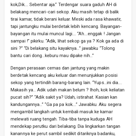
kok,Dik…. Sebentar aja.” Terdengar suara gaduh AH di
belakang mencari-cari sekop. Aku masih tetap di balik
tirai kamar, tidak berani keluar. Meski ada rasa khawatir,
tapi jantungku mulai berdetak lebih kencang. Bayangan-
bayangan itu mulai muncul lagi…. “Ah….enggak ! Jangan
sampai !” pikirku. “Adik, lihat sekop ga ya ? Kok ga ada di
sini ?” “Di belakang situ kayaknya…” jawabku “Tolong
bantu cari dong…keburu mau dipake nih…”
Dengan perasaan cemas dan jantung yang makin
berdetak kencang aku keluar dan menunjukkan posisi
sekop yang tertindih barang-barang lain. “Yups…ini dia….
Makasih ya… Adik udah makan belum ? lhoh, kok keliatan
pucat sih?” “Adik sakit ya? Udah, istirahat. Kasian kan
kandungannya…” “Ga pa pa kok….” Jawabku. Aku segera
mengambil langkah untuk kembali masuk ke kamar
melewati ruang tengah. Tiba-tiba tanpa kuduga AH
mendekap perutku dari belakang. Dia lingkarkan tangan
kanannya ke perut sambil sedikit ditariknya badanku,