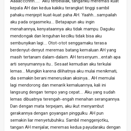
Aaaaccchhh……” Aku terbelalak, tanganku meremas kuat
kepala AH dan kedua kakiku terangkat tinggi sambil
pahaku menjepit kuat-kuat paha AH. Yaahh….sampailah
aku pada orgasmeku…. Betapapun aku ingin
menahannya, kenyataannya aku tidak mampu. Daguku
mendongak dan lenguhan kecilku tidak bisa aku
sembunyikan lagi…. Otot-otot senggamaku terasa
berdenyut-denyut meremas batang kemaluan AH yang
masih tertanam dalam-dalam. AH tersenyum….entah apa
arti senyumannya itu… Sesaat kemudian aku terkulai
lemas… Mungkin karena dilihatnya aku mulai menikmati,
dia semakin berani meneruskan aksinya… AH memulai
lagi mendorong dan menarik kemaluannya, kali ini
langsung dengan tempo yang cepat…. Aku yang sudah
lemas dibuatnya terengah-engah menahan serangannya.
Dan dengan mata terpejam, aku ikut menyambut
gerakannya dengan goyangan pinggulku. AH pun
semakin liar menyetubuhiku. Sambil menggenjotku,
tangan AH menjalar, meremas kedua payudaraku dengan