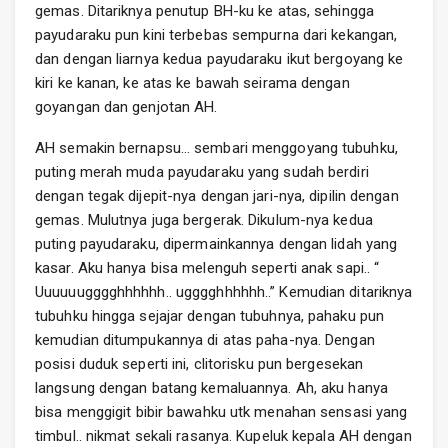
gemas. Ditariknya penutup BH-ku ke atas, sehingga
payudaraku pun kini terbebas sempurna dari kekangan,
dan dengan liarnya kedua payudaraku ikut bergoyang ke
kiri ke kanan, ke atas ke bawah seirama dengan
goyangan dan genjotan AH.
AH semakin bernapsu… sembari menggoyang tubuhku,
puting merah muda payudaraku yang sudah berdiri
dengan tegak dijepit-nya dengan jari-nya, dipilin dengan
gemas. Mulutnya juga bergerak. Dikulum-nya kedua
puting payudaraku, dipermainkannya dengan lidah yang
kasar. Aku hanya bisa melenguh seperti anak sapi.. “
Uuuuuugggghhhhhh.. ugggghhhhhh..” Kemudian ditariknya
tubuhku hingga sejajar dengan tubuhnya, pahaku pun
kemudian ditumpukannya di atas paha-nya. Dengan
posisi duduk seperti ini, clitorisku pun bergesekan
langsung dengan batang kemaluannya. Ah, aku hanya
bisa menggigit bibir bawahku utk menahan sensasi yang
timbul.. nikmat sekali rasanya. Kupeluk kepala AH dengan