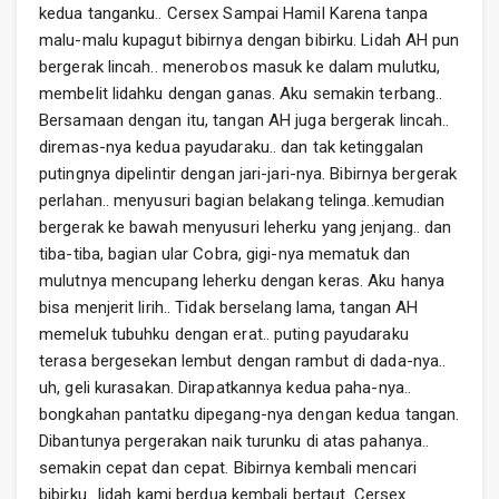
kedua tanganku.. Cersex Sampai Hamil Karena tanpa
malu-malu kupagut bibirnya dengan bibirku. Lidah AH pun
bergerak lincah.. menerobos masuk ke dalam mulutku,
membelit lidahku dengan ganas. Aku semakin terbang..
Bersamaan dengan itu, tangan AH juga bergerak lincah..
diremas-nya kedua payudaraku.. dan tak ketinggalan
putingnya dipelintir dengan jari-jari-nya. Bibirnya bergerak
perlahan.. menyusuri bagian belakang telinga..kemudian
bergerak ke bawah menyusuri leherku yang jenjang.. dan
tiba-tiba, bagian ular Cobra, gigi-nya mematuk dan
mulutnya mencupang leherku dengan keras. Aku hanya
bisa menjerit lirih.. Tidak berselang lama, tangan AH
memeluk tubuhku dengan erat.. puting payudaraku
terasa bergesekan lembut dengan rambut di dada-nya..
uh, geli kurasakan. Dirapatkannya kedua paha-nya..
bongkahan pantatku dipegang-nya dengan kedua tangan.
Dibantunya pergerakan naik turunku di atas pahanya..
semakin cepat dan cepat. Bibirnya kembali mencari
bibirku.. lidah kami berdua kembali bertaut. Cersex