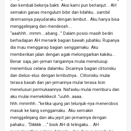
dan kembali bekerja bakti. Aksi kami pun berlanjut…. AH
semakin ganas mengulum bibir dan lidahku….sambil
diremasnya payudaraku dengan lembut… Aku hanya bisa
menggelinjang dan mendesah…..
“aaahhh….mmm…..abang….” Dalam posisi masih bediri
berhadapan AH menarik bagian bawah jubahku. Rupanya
dia mau menggarap bagian senggamaku. Aku
memberikan jalan dengan agak melonggarkan kakiku….
Benar saja, jari-jemari tangannya mulai menelusup
menembus celana dalamku. Dicarinya bagian clitorisku
dan dielus-elus dengan lembutnya… Clitorisku mulai
terasa basah dan jari-jemarinya mulai terasa licin
menelusuri permukaannya. Nafasku mulai memburu dan
aku mulai memekikkecil…”uuhh…aaaa…
hhh..mmmhh….”ketika ujung jari telunjuk-nya menerobos
masuk ke liang senggamaku.. Aku semakin
menggelinjang dan aku jepit jari-jemarinya dengan
pahaku… “Dikkkk …..” bisik AH di telingaku…. AH