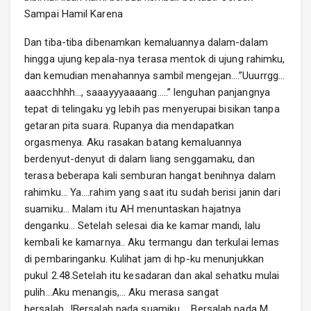
Sampai Hamil Karena
Dan tiba-tiba dibenamkan kemaluannya dalam-dalam
hingga ujung kepala-nya terasa mentok di ujung rahimku,
dan kemudian menahannya sambil mengejan….”Uuurrgg…
aaacchhhh…, saaayyyaaaang…..” lenguhan panjangnya
tepat di telingaku yg lebih pas menyerupai bisikan tanpa
getaran pita suara. Rupanya dia mendapatkan
orgasmenya. Aku rasakan batang kemaluannya
berdenyut-denyut di dalam liang senggamaku, dan
terasa beberapa kali semburan hangat benihnya dalam
rahimku… Ya….rahim yang saat itu sudah berisi janin dari
suamiku… Malam itu AH menuntaskan hajatnya
denganku… Setelah selesai dia ke kamar mandi, lalu
kembali ke kamarnya.. Aku termangu dan terkulai lemas
di pembaringanku. Kulihat jam di hp-ku menunjukkan
pukul 2.48.Setelah itu kesadaran dan akal sehatku mulai
pulih…Aku menangis,… Aku merasa sangat
bersalah…!Bersalah pada suamiku…. Bersalah pada M