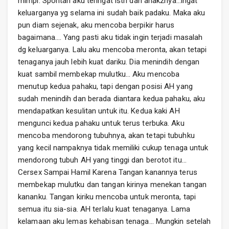
mimpi. Spontan aku teringat istri dan anak2nya…ingat
keluarganya yg selama ini sudah baik padaku. Maka aku
pun diam sejenak, aku mencoba berpikir harus
bagaimana…. Yang pasti aku tidak ingin terjadi masalah
dg keluarganya. Lalu aku mencoba meronta, akan tetapi
tenaganya jauh lebih kuat dariku. Dia menindih dengan
kuat sambil membekap mulutku… Aku mencoba
menutup kedua pahaku, tapi dengan posisi AH yang
sudah menindih dan berada diantara kedua pahaku, aku
mendapatkan kesulitan untuk itu. Kedua kaki AH
mengunci kedua pahaku untuk terus terbuka. Aku
mencoba mendorong tubuhnya, akan tetapi tubuhku
yang kecil nampaknya tidak memiliki cukup tenaga untuk
mendorong tubuh AH yang tinggi dan berotot itu…
Cersex Sampai Hamil Karena Tangan kanannya terus
membekap mulutku dan tangan kirinya menekan tangan
kananku. Tangan kiriku mencoba untuk meronta, tapi
semua itu sia-sia. AH terlalu kuat tenaganya. Lama
kelamaan aku lemas kehabisan tenaga… Mungkin setelah