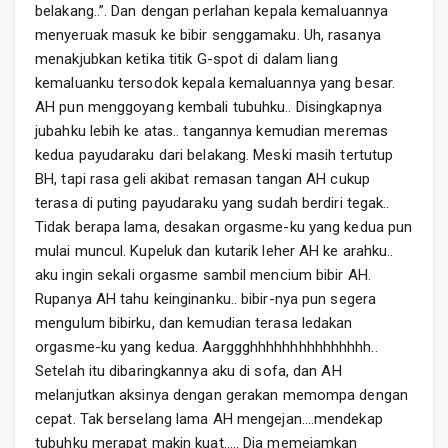
belakang..”. Dan dengan perlahan kepala kemaluannya
menyeruak masuk ke bibir senggamaku. Uh, rasanya
menakjubkan ketika titik G-spot di dalam liang
kemaluanku tersodok kepala kemaluannya yang besar.
AH pun menggoyang kembali tubuhku.. Disingkapnya
jubahku lebih ke atas.. tangannya kemudian meremas
kedua payudaraku dari belakang. Meski masih tertutup
BH, tapi rasa geli akibat remasan tangan AH cukup
terasa di puting payudaraku yang sudah berdiri tegak..
Tidak berapa lama, desakan orgasme-ku yang kedua pun
mulai muncul. Kupeluk dan kutarik leher AH ke arahku..
aku ingin sekali orgasme sambil mencium bibir AH.
Rupanya AH tahu keinginanku.. bibir-nya pun segera
mengulum bibirku, dan kemudian terasa ledakan
orgasme-ku yang kedua. Aarggghhhhhhhhhhhhhhh..
Setelah itu dibaringkannya aku di sofa, dan AH
melanjutkan aksinya dengan gerakan memompa dengan
cepat. Tak berselang lama AH mengejan….mendekap
tubuhku merapat makin kuat….. Dia memejamkan