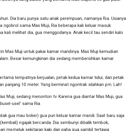
 tahun. Dia baru punya satu anak perempuan, namanya Ria. Usianya
ua ngobrol sama Mas Muji, Ria beberapa kali keluar masuk
 kali melihat dia, gua menggodanya. Anak kecil tau sendiri kalo
zin Mas Muji untuk pakai kamar mandinya. Mas Muji kemudian
alam. Besar kemungkinan dia sedang membersihkan kamar
pertama tempatnya berjualan, petak kedua kamar tidur, dan petak
an panjang 10 meter. Yang berminat ngontrak silahkan pm. Lah!
as Muji, sedang menonton tv. Karena gua diantar Mas Muji, gua
diusel-usel’ sama Ria.
dadak gua mau boker) gua pun keluar kamar mandi. Saat baru saja
 (kembali) ngajak bercanda. Dia sembunyi dibalik tembok,
ri memeluk sekitaran kaki dan paha gua sambil tertawa