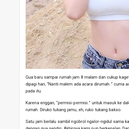
Gua baru sampai rumah jam 8 malam dan cukup kaget
dipagi hari, “Nanti malem ada acara dirumah..” cuma a
pada itu.
Karena enggan, “permisi-permisi..” untuk masuk ke d
rumah. Diruko tukang jamu, eh, ruko tukang bakso.
Satu jam berlalu sambil ngobrol ngalor-ngidul sama k
dengan gua sendiri. Akhirnya kami pun berkenalan. Da