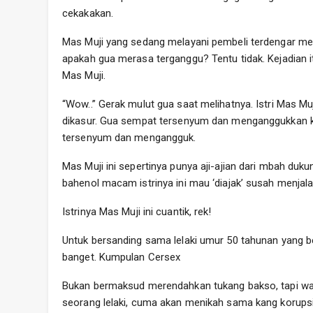
cekakakan.
Mas Muji yang sedang melayani pembeli terdengar mem
apakah gua merasa terganggu? Tentu tidak. Kejadian 
Mas Muji.
“Wow..” Gerak mulut gua saat melihatnya. Istri Mas M
dikasur. Gua sempat tersenyum dan menganggukkan kep
tersenyum dan mengangguk.
Mas Muji ini sepertinya punya aji-ajian dari mbah duku
bahenol macam istrinya ini mau ‘diajak’ susah menjal
Istrinya Mas Muji ini cuantik, rek!
Untuk bersanding sama lelaki umur 50 tahunan yang ber
banget. Kumpulan Cersex
Bukan bermaksud merendahkan tukang bakso, tapi wa
seorang lelaki, cuma akan menikah sama kang korupsi,