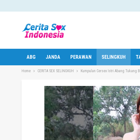
ABG
JANDA
PERAWAN
SELINGKUH
T
Home
CERITA SEX SELINGKUH
Kumpulan Cersex Istri Abang Tukang 