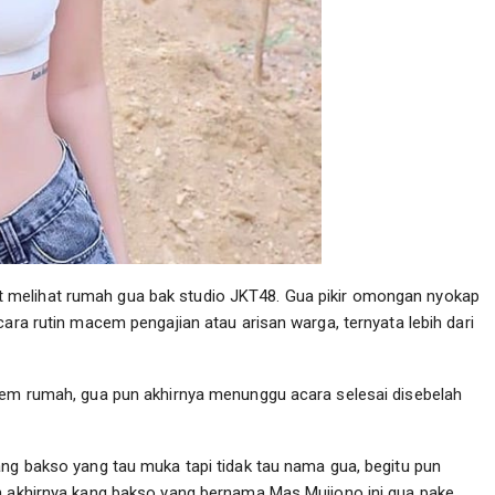
 melihat rumah gua bak studio JKT48. Gua pikir omongan nyokap
cara rutin macem pengajian atau arisan warga, ternyata lebih dari
alem rumah, gua pun akhirnya menunggu acara selesai disebelah
ang bakso yang tau muka tapi tidak tau nama gua, begitu pun
n akhirnya kang bakso yang bernama Mas Mujiono ini gua pake.