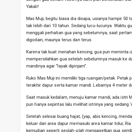
Yakali!
Mas Muji, begitu biasa dia disapa, usianya hampir 50
tak lebih dari 10 tahun. Sedang lucu-lucunya. Waktu g
menggali perhatian gua yang sebelumnya, saat pertama
digodain, maunya terus dan terus.
Karena tak kuat menahan kencing, gua pun meminta i
mempersilahkan gua setelah sebelumnya masuk ke d
mandinya agar “layak dipinjam”.
Ruko Mas Muji ini memiliki tiga ruangan/petak. Petak 
terakhir dapur serta kamar mandi. Lebarnya 4 meter d
Saat masuk kedalam, menuju kamar mandi, ada istri M
pun hanya sepintas lalu melihat istrinya yang sedang ‘
Setelah selesai buang hajat, (yap, abis kencing, men
keluar dari area dapur memasuki area kamar tidur, Ria
kemudian seperti seolah-olah mengagetkan gua semba